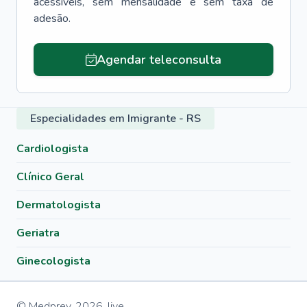
acessíveis, sem mensalidade e sem taxa de
adesão.
Agendar teleconsulta
Especialidades em Imigrante - RS
Cardiologista
Clínico Geral
Dermatologista
Geriatra
Ginecologista
© Medprev,
2026
,
live