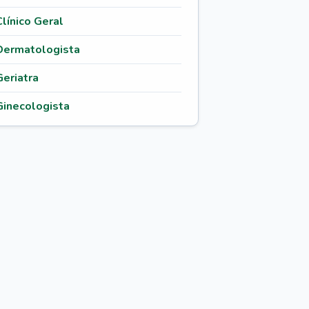
Clínico Geral
Dermatologista
Geriatra
Ginecologista