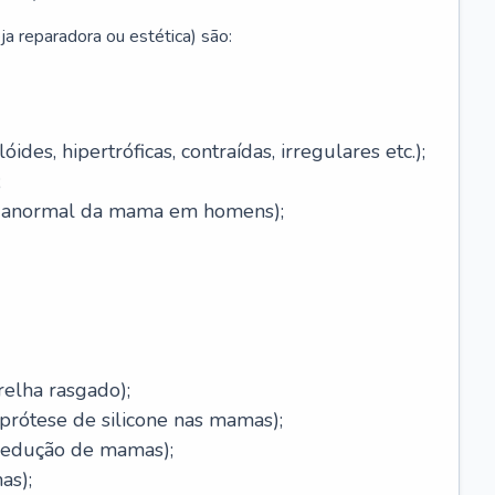
ja reparadora ou estética) são:
óides, hipertróficas, contraídas, irregulares etc.);
;
o anormal da mama em homens);
relha rasgado);
rótese de silicone nas mamas);
redução de mamas);
as);