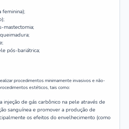
a feminina);
);
-mastectomia;
-queimadura;
e;
e pós-bariátrica;
 realizar procedimentos minimamente invasivos e não-
rocedimentos estéticos, tais como:
 a injeção de gás carbônico na pele através de
ação sanguínea e promover a produção de
cipalmente os efeitos do envelhecimento (como