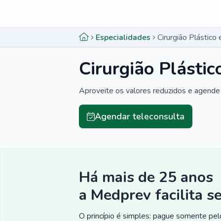
Menu lateral
Menu lateral
Especialidades
Cirurgião Plástico
Cirurgião Plásti
Aproveite os valores reduzidos e agende 
Agendar teleconsulta
Há mais de 25 anos
a Medprev facilita s
O princípio é simples: pague somente pelo