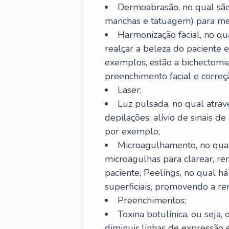
Dermoabrasão, no qual são 
manchas e tatuagem) para mel
Harmonização facial, no qu
realçar a beleza do paciente e
exemplos, estão a bichectomia
preenchimento facial e correçã
Laser;
Luz pulsada, no qual atrav
depilações, alívio de sinais d
por exemplo;
Microagulhamento, no qual
microagulhas para clarear, re
paciente; Peelings, no qual h
superficiais, promovendo a r
Preenchimentos;
Toxina botulínica, ou seja,
diminuir linhas de expressão e