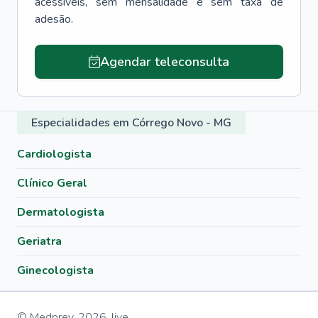
acessíveis, sem mensalidade e sem taxa de
adesão.
Agendar teleconsulta
Especialidades em Córrego Novo - MG
Cardiologista
Clínico Geral
Dermatologista
Geriatra
Ginecologista
© Medprev,
2026
,
live