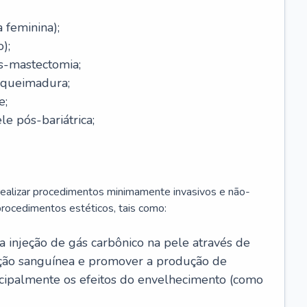
a feminina);
);
-mastectomia;
-queimadura;
e;
e pós-bariátrica;
 realizar procedimentos minimamente invasivos e não-
rocedimentos estéticos, tais como:
 a injeção de gás carbônico na pele através de
ação sanguínea e promover a produção de
cipalmente os efeitos do envelhecimento (como