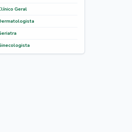
Clínico Geral
Dermatologista
Geriatra
Ginecologista