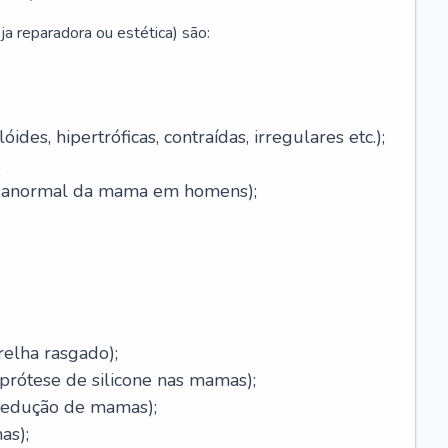
ja reparadora ou estética) são:
óides, hipertróficas, contraídas, irregulares etc.);
;
o anormal da mama em homens);
relha rasgado);
rótese de silicone nas mamas);
redução de mamas);
as);