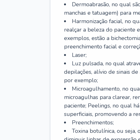
Dermoabrasão, no qual são 
manchas e tatuagem) para mel
Harmonização facial, no qu
realçar a beleza do paciente e
exemplos, estão a bichectomia
preenchimento facial e correçã
Laser;
Luz pulsada, no qual atrav
depilações, alívio de sinais d
por exemplo;
Microagulhamento, no qual
microagulhas para clarear, re
paciente; Peelings, no qual h
superficiais, promovendo a r
Preenchimentos;
Toxina botulínica, ou seja,
diminuir linhas de expressão e