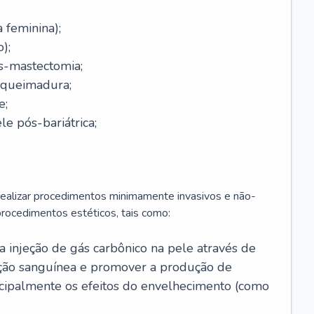
a feminina);
);
-mastectomia;
-queimadura;
e;
e pós-bariátrica;
 realizar procedimentos minimamente invasivos e não-
rocedimentos estéticos, tais como:
 a injeção de gás carbônico na pele através de
ação sanguínea e promover a produção de
cipalmente os efeitos do envelhecimento (como