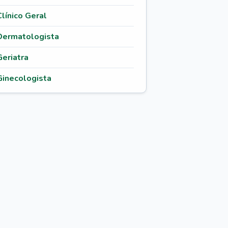
Clínico Geral
Dermatologista
Geriatra
Ginecologista