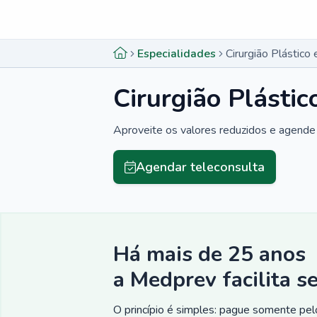
Menu lateral
Menu lateral
Especialidades
Cirurgião Plástico
Cirurgião Plásti
Aproveite os valores reduzidos e agende 
Agendar teleconsulta
Há mais de 25 anos
a Medprev facilita s
O princípio é simples: pague somente pelo