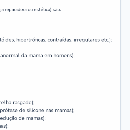
ja reparadora ou estética) são:
óides, hipertróficas, contraídas, irregulares etc.);
;
o anormal da mama em homens);
relha rasgado);
rótese de silicone nas mamas);
redução de mamas);
as);