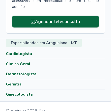
acessíveis, sem mensalidade e sem taxa de
adesão.
Agendar teleconsulta
Especialidades em Araguaiana - MT
Cardiologista
Clínico Geral
Dermatologista
Geriatra
Ginecologista
© Medprev,
2026
,
live