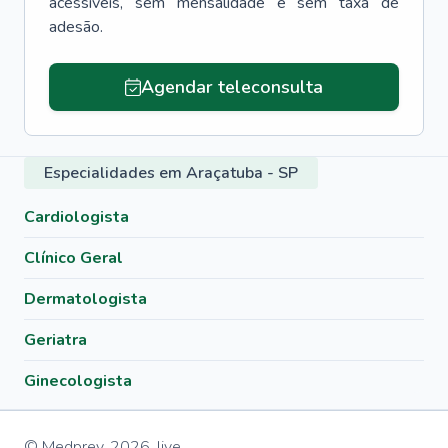
acessíveis, sem mensalidade e sem taxa de
adesão.
Agendar teleconsulta
Especialidades em Araçatuba - SP
Cardiologista
Clínico Geral
Dermatologista
Geriatra
Ginecologista
© Medprev,
2026
,
live