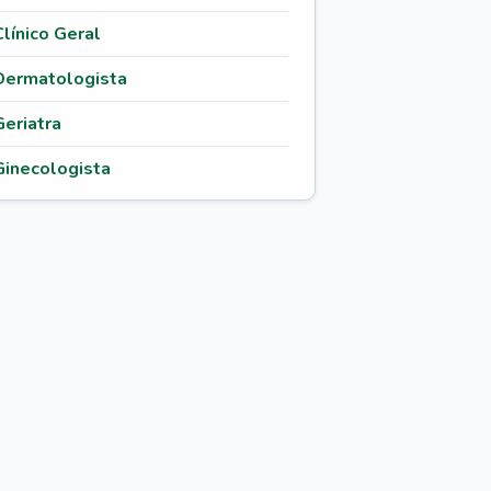
Clínico Geral
Dermatologista
Geriatra
Ginecologista