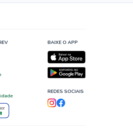
REV
BAIXE O APP
o
REDES SOCIAIS
cidade
por