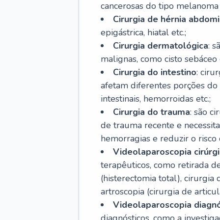
cancerosas do tipo melanoma
Cirurgia de hérnia abdomi
epigástrica, hiatal etc.;
Cirurgia dermatológica
: 
malignas, como cisto sebáceo 
Cirurgia do intestino
: cir
afetam diferentes porções do i
intestinais, hemorroidas etc.;
Cirurgia do trauma
: são c
de trauma recente e necessit
hemorragias e reduzir o risco
Videolaparoscopia cirúrg
terapêuticos, como retirada d
(histerectomia total), cirurgia
artroscopia (cirurgia de articul
Videolaparoscopia diagnó
diagnósticos, como a investig