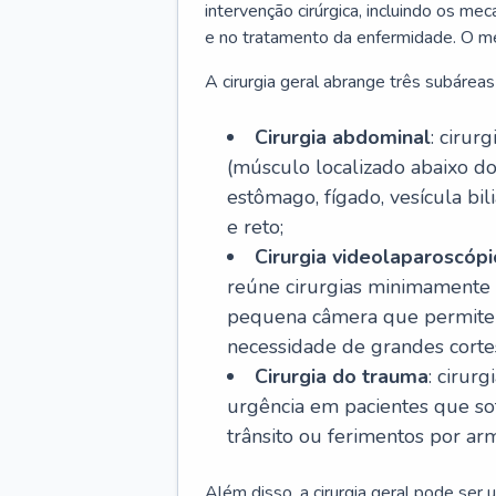
intervenção cirúrgica, incluindo os m
e no tratamento da enfermidade. O méd
A cirurgia geral abrange três subáreas 
Cirurgia abdominal
: cirur
(músculo localizado abaixo do
estômago, fígado, vesícula bili
e reto;
Cirurgia videolaparoscópi
reúne cirurgias minimamente 
pequena câmera que permite a
necessidade de grandes cortes
Cirurgia do trauma
: cirur
urgência em pacientes que s
trânsito ou ferimentos por ar
Além disso, a cirurgia geral pode ser 