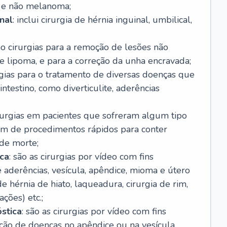
 e não melanoma;
nal
: inclui cirurgia de hérnia inguinal, umbilical,
são cirurgias para a remoção de lesões não
e lipoma, e para a correção da unha encravada;
urgias para o tratamento de diversas doenças que
ntestino, como diverticulite, aderências
irurgias em pacientes que sofreram algum tipo
am de procedimentos rápidos para conter
 de morte;
ica
: são as cirurgias por vídeo com fins
e aderências, vesícula, apêndice, mioma e útero
 de hérnia de hiato, laqueadura, cirurgia de rim,
ações) etc.;
stica
: são as cirurgias por vídeo com fins
ação de doenças no apêndice ou na vesícula,