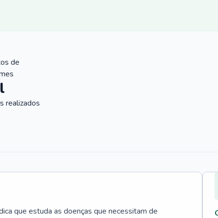
tos de
ames
l
 realizados
édica que estuda as doenças que necessitam de