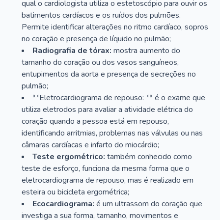
qual o cardiologista utiliza o estetoscópio para ouvir os
batimentos cardíacos e os ruídos dos pulmões.
Permite identificar alterações no ritmo cardíaco, sopros
no coração e presença de líquido no pulmão;
Radiografia de tórax:
mostra aumento do
tamanho do coração ou dos vasos sanguíneos,
entupimentos da aorta e presença de secreções no
pulmão;
**Eletrocardiograma de repouso: ** é o exame que
utiliza eletrodos para avaliar a atividade elétrica do
coração quando a pessoa está em repouso,
identificando arritmias, problemas nas válvulas ou nas
câmaras cardíacas e infarto do miocárdio;
Teste ergométrico:
também conhecido como
teste de esforço, funciona da mesma forma que o
eletrocardiograma de repouso, mas é realizado em
esteira ou bicicleta ergométrica;
Ecocardiograma:
é um ultrassom do coração que
investiga a sua forma, tamanho, movimentos e