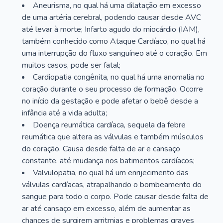
Aneurisma, no qual há uma dilatação em excesso
de uma artéria cerebral, podendo causar desde AVC
até levar à morte; Infarto agudo do miocárdio (IAM),
também conhecido como Ataque Cardíaco, no qual há
uma interrupção do fluxo sanguíneo até o coração. Em
muitos casos, pode ser fatal;
Cardiopatia congênita, no qual há uma anomalia no
coração durante o seu processo de formação. Ocorre
no início da gestação e pode afetar o bebê desde a
infância até a vida adulta;
Doença reumática cardíaca, sequela da febre
reumática que altera as válvulas e também músculos
do coração. Causa desde falta de ar e cansaço
constante, até mudança nos batimentos cardíacos;
Valvulopatia, no qual há um enrijecimento das
válvulas cardíacas, atrapalhando o bombeamento do
sangue para todo o corpo. Pode causar desde falta de
ar até cansaço em excesso, além de aumentar as
chances de surgirem arritmias e problemas graves