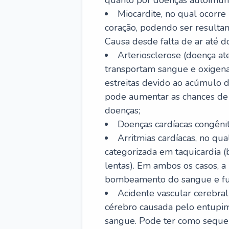
quanto por doenças autoimune
Miocardite, no qual ocorr
coração, podendo ser resultant
Causa desde falta de ar até do
Arteriosclerose (doença ate
transportam sangue e oxigena
estreitas devido ao acúmulo 
pode aumentar as chances de s
doenças;
Doenças cardíacas congênit
Arritmias cardíacas, no qua
categorizada em taquicardia (b
lentas). Em ambos os casos, 
bombeamento do sangue e fu
Acidente vascular cerebral
cérebro causada pelo entupim
sangue. Pode ter como sequel