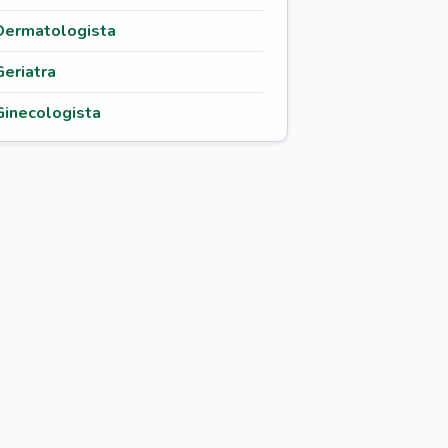
Dermatologista
Geriatra
Ginecologista