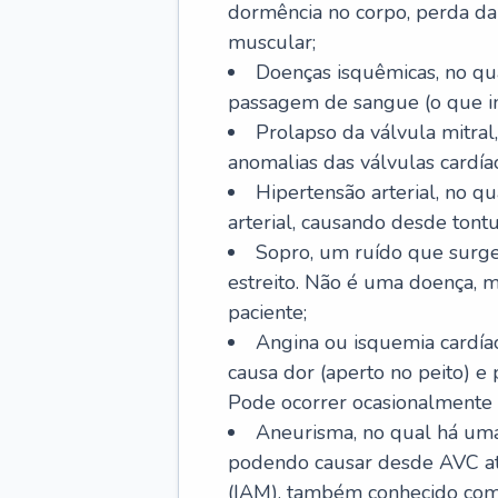
dormência no corpo, perda da 
muscular;
Doenças isquêmicas, no qua
passagem de sangue (o que inc
Prolapso da válvula mitra
anomalias das válvulas cardíac
Hipertensão arterial, no q
arterial, causando desde tontu
Sopro, um ruído que surg
estreito. Não é uma doença, m
paciente;
Angina ou isquemia cardía
causa dor (aperto no peito) e
Pode ocorrer ocasionalmente 
Aneurisma, no qual há uma
podendo causar desde AVC até
(IAM), também conhecido com