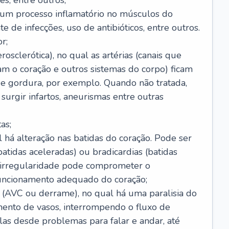
s, entre outros;
e um processo inflamatório no músculos do
e de infecções, uso de antibióticos, entre outros.
r;
rosclerótica), no qual as artérias (canais que
m o coração e outros sistemas do corpo) ficam
de gordura, por exemplo. Quando não tratada,
urgir infartos, aneurismas entre outras
as;
l há alteração nas batidas do coração. Pode ser
atidas aceleradas) ou bradicardias (batidas
a irregularidade pode comprometer o
ncionamento adequado do coração;
 (AVC ou derrame), no qual há uma paralisia do
ento de vasos, interrompendo o fluxo de
as desde problemas para falar e andar, até