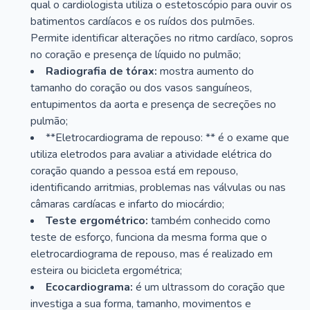
qual o cardiologista utiliza o estetoscópio para ouvir os
batimentos cardíacos e os ruídos dos pulmões.
Permite identificar alterações no ritmo cardíaco, sopros
no coração e presença de líquido no pulmão;
Radiografia de tórax:
mostra aumento do
tamanho do coração ou dos vasos sanguíneos,
entupimentos da aorta e presença de secreções no
pulmão;
**Eletrocardiograma de repouso: ** é o exame que
utiliza eletrodos para avaliar a atividade elétrica do
coração quando a pessoa está em repouso,
identificando arritmias, problemas nas válvulas ou nas
câmaras cardíacas e infarto do miocárdio;
Teste ergométrico:
também conhecido como
teste de esforço, funciona da mesma forma que o
eletrocardiograma de repouso, mas é realizado em
esteira ou bicicleta ergométrica;
Ecocardiograma:
é um ultrassom do coração que
investiga a sua forma, tamanho, movimentos e