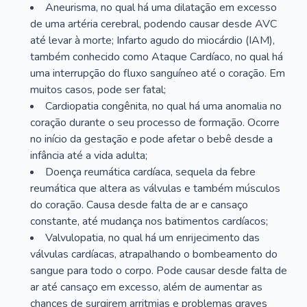
Aneurisma, no qual há uma dilatação em excesso
de uma artéria cerebral, podendo causar desde AVC
até levar à morte; Infarto agudo do miocárdio (IAM),
também conhecido como Ataque Cardíaco, no qual há
uma interrupção do fluxo sanguíneo até o coração. Em
muitos casos, pode ser fatal;
Cardiopatia congênita, no qual há uma anomalia no
coração durante o seu processo de formação. Ocorre
no início da gestação e pode afetar o bebê desde a
infância até a vida adulta;
Doença reumática cardíaca, sequela da febre
reumática que altera as válvulas e também músculos
do coração. Causa desde falta de ar e cansaço
constante, até mudança nos batimentos cardíacos;
Valvulopatia, no qual há um enrijecimento das
válvulas cardíacas, atrapalhando o bombeamento do
sangue para todo o corpo. Pode causar desde falta de
ar até cansaço em excesso, além de aumentar as
chances de surgirem arritmias e problemas graves