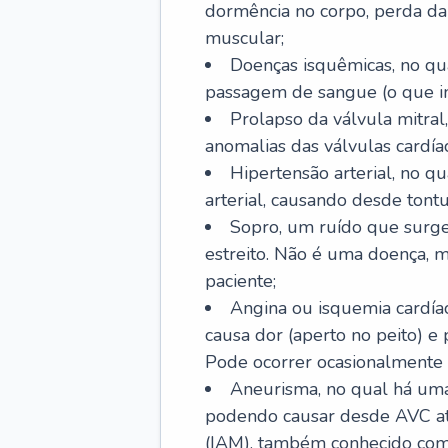
dormência no corpo, perda da 
muscular;
Doenças isquêmicas, no qua
passagem de sangue (o que inc
Prolapso da válvula mitra
anomalias das válvulas cardíac
Hipertensão arterial, no q
arterial, causando desde tontu
Sopro, um ruído que surg
estreito. Não é uma doença, m
paciente;
Angina ou isquemia cardía
causa dor (aperto no peito) e
Pode ocorrer ocasionalmente 
Aneurisma, no qual há uma
podendo causar desde AVC até
(IAM), também conhecido com