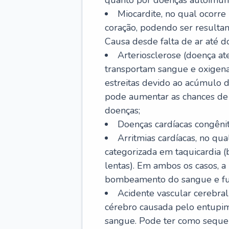
quanto por doenças autoimune
Miocardite, no qual ocorr
coração, podendo ser resultant
Causa desde falta de ar até do
Arteriosclerose (doença ate
transportam sangue e oxigena
estreitas devido ao acúmulo 
pode aumentar as chances de s
doenças;
Doenças cardíacas congênit
Arritmias cardíacas, no qua
categorizada em taquicardia (b
lentas). Em ambos os casos, 
bombeamento do sangue e fu
Acidente vascular cerebral
cérebro causada pelo entupim
sangue. Pode ter como sequel