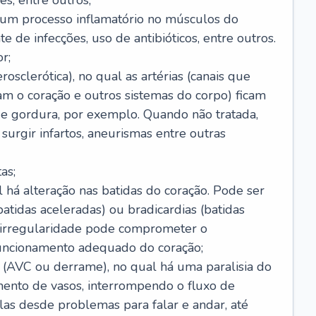
s, entre outros;
e um processo inflamatório no músculos do
e de infecções, uso de antibióticos, entre outros.
r;
rosclerótica), no qual as artérias (canais que
m o coração e outros sistemas do corpo) ficam
de gordura, por exemplo. Quando não tratada,
urgir infartos, aneurismas entre outras
as;
l há alteração nas batidas do coração. Pode ser
atidas aceleradas) ou bradicardias (batidas
a irregularidade pode comprometer o
ncionamento adequado do coração;
 (AVC ou derrame), no qual há uma paralisia do
ento de vasos, interrompendo o fluxo de
as desde problemas para falar e andar, até