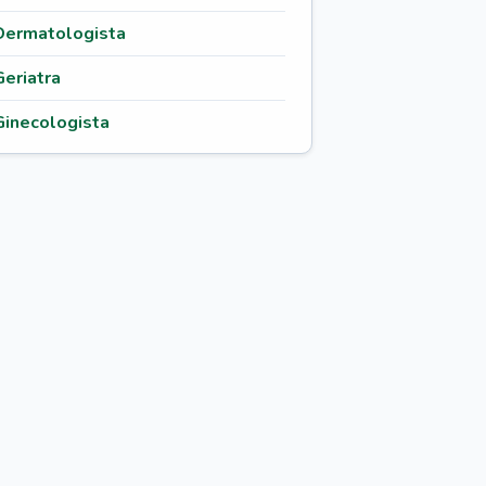
Dermatologista
Geriatra
Ginecologista