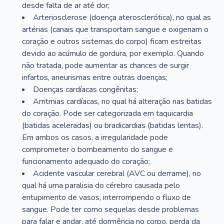
desde falta de ar até dor;
Arteriosclerose (doença aterosclerótica), no qual as
artérias (canais que transportam sangue e oxigenam o
coração e outros sistemas do corpo) ficam estreitas
devido ao acúmulo de gordura, por exemplo. Quando
não tratada, pode aumentar as chances de surgir
infartos, aneurismas entre outras doenças;
Doenças cardíacas congênitas;
Arritmias cardíacas, no qual há alteração nas batidas
do coração. Pode ser categorizada em taquicardia
(batidas aceleradas) ou bradicardias (batidas lentas).
Em ambos os casos, a irregularidade pode
comprometer o bombeamento do sangue e
funcionamento adequado do coração;
Acidente vascular cerebral (AVC ou derrame), no
qual há uma paralisia do cérebro causada pelo
entupimento de vasos, interrompendo o fluxo de
sangue. Pode ter como sequelas desde problemas
para falar e andar, até dormência no corpo, perda da