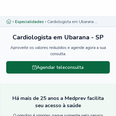
Menu lateral
Menu lateral
Especialidades
Cardiologista em Ubarana - SP
Cardiologista em Ubarana - SP
Aproveite os valores reduzidos e agende agora a sua
consulta.
Agendar teleconsulta
Há mais de 25 anos a Medprev facilita
seu acesso à saúde
O princípio é simples: pague somente pelo serviço