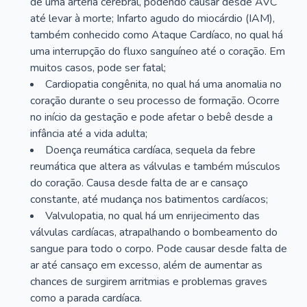
de uma artéria cerebral, podendo causar desde AVC
até levar à morte; Infarto agudo do miocárdio (IAM),
também conhecido como Ataque Cardíaco, no qual há
uma interrupção do fluxo sanguíneo até o coração. Em
muitos casos, pode ser fatal;
Cardiopatia congênita, no qual há uma anomalia no
coração durante o seu processo de formação. Ocorre
no início da gestação e pode afetar o bebê desde a
infância até a vida adulta;
Doença reumática cardíaca, sequela da febre
reumática que altera as válvulas e também músculos
do coração. Causa desde falta de ar e cansaço
constante, até mudança nos batimentos cardíacos;
Valvulopatia, no qual há um enrijecimento das
válvulas cardíacas, atrapalhando o bombeamento do
sangue para todo o corpo. Pode causar desde falta de
ar até cansaço em excesso, além de aumentar as
chances de surgirem arritmias e problemas graves
como a parada cardíaca.