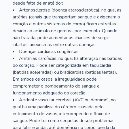
desde falta de ar até dor;
Arteriosclerose (doença aterosclerótica), no qual as
artérias (canais que transportam sangue e oxigenam o
coração e outros sistemas do corpo) ficam estreitas
devido ao acúmulo de gordura, por exemplo. Quando
não tratada, pode aumentar as chances de surgir
infartos, aneurismas entre outras doenças;
Doenças cardíacas congênitas;
Arritmias cardíacas, no qual há alteração nas batidas
do coração. Pode ser categorizada em taquicardia
(batidas aceleradas) ou bradicardias (batidas lentas).
Em ambos os casos, a irregularidade pode
comprometer o bombeamento do sangue e
funcionamento adequado do coração;
Acidente vascular cerebral (AVC ou derrame), no
qual há uma paralisia do cérebro causada pelo
entupimento de vasos, interrompendo o fluxo de
sangue. Pode ter como sequelas desde problemas
para falar e andar, até dormência no corpo, perda da