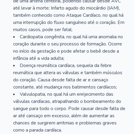
de uma artéria cerebral, podendo causar desde AVC
até levar à morte; Infarto agudo do miocárdio (IAM),
também conhecido como Ataque Cardíaco, no qual há
uma interrupção do fluxo sanguíneo até o coração. Em
muitos casos, pode ser fatal;
Cardiopatia congênita, no qual há uma anomalia no
coração durante o seu processo de formação. Ocorre
no início da gestação e pode afetar o bebê desde a
infância até a vida adulta;
Doença reumática cardíaca, sequela da febre
reumática que altera as válvulas e também músculos
do coração. Causa desde falta de ar e cansaço
constante, até mudança nos batimentos cardíacos;
Valvulopatia, no qual há um enrijecimento das
válvulas cardíacas, atrapalhando o bombeamento do
sangue para todo o corpo. Pode causar desde falta de
ar até cansaço em excesso, além de aumentar as
chances de surgirem arritmias e problemas graves
como a parada cardíaca.