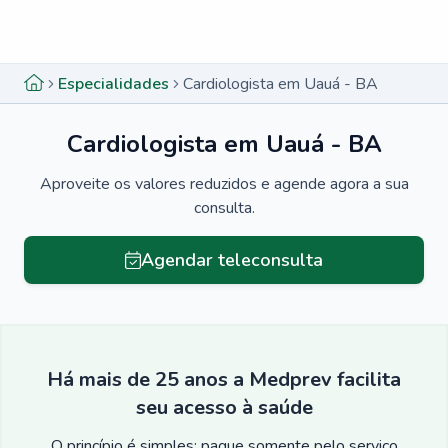
Menu lateral
Menu lateral
Especialidades
Cardiologista em Uauá - BA
Cardiologista em Uauá - BA
Aproveite os valores reduzidos e agende agora a sua
consulta.
Agendar teleconsulta
Há mais de 25 anos a Medprev facilita
seu acesso à saúde
O princípio é simples: pague somente pelo serviço