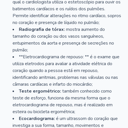
qual o cardiologista utiliza o estetoscópio para ouvir os
batimentos cardíacos e os ruídos dos pulmões.
Permite identificar alterações no ritmo cardíaco, sopros
no coração e presença de líquido no pulmão;
Radiografia de tórax:
mostra aumento do
tamanho do coração ou dos vasos sanguíneos,
entupimentos da aorta e presença de secreções no
pulmão;
**Eletrocardiograma de repouso: ** é o exame que
utiliza eletrodos para avaliar a atividade elétrica do
coração quando a pessoa está em repouso,
identificando arritmias, problemas nas válvulas ou nas
câmaras cardíacas e infarto do miocárdio;
Teste ergométrico:
também conhecido como
teste de esforço, funciona da mesma forma que o
eletrocardiograma de repouso, mas é realizado em
esteira ou bicicleta ergométrica;
Ecocardiograma:
é um ultrassom do coração que
investiga a sua forma, tamanho, movimentos e