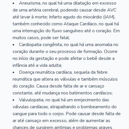
Aneurisma, no qual há uma dilatação em excesso
de uma artéria cerebral, podendo causar desde AVC
até levar à morte; Infarto agudo do miocárdio (IAM),
também conhecido como Ataque Cardíaco, no qual há
uma interrupção do fluxo sanguíneo até o coração. Em
muitos casos, pode ser fatal;
Cardiopatia congênita, no qual há uma anomalia no
coração durante o seu processo de formação. Ocorre
no início da gestação e pode afetar o bebê desde a
infância até a vida adulta;
Doença reumática cardíaca, sequela da febre
reumática que altera as válvulas e também músculos
do coração. Causa desde falta de ar e cansaço
constante, até mudança nos batimentos cardíacos;
Valvulopatia, no qual há um enrijecimento das
válvulas cardíacas, atrapalhando o bombeamento do
sangue para todo o corpo. Pode causar desde falta de
ar até cansaço em excesso, além de aumentar as
chances de surgirem arritmias e problemas graves