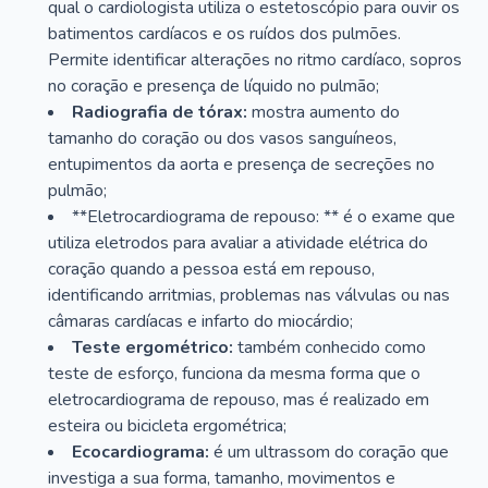
qual o cardiologista utiliza o estetoscópio para ouvir os
batimentos cardíacos e os ruídos dos pulmões.
Permite identificar alterações no ritmo cardíaco, sopros
no coração e presença de líquido no pulmão;
Radiografia de tórax:
mostra aumento do
tamanho do coração ou dos vasos sanguíneos,
entupimentos da aorta e presença de secreções no
pulmão;
**Eletrocardiograma de repouso: ** é o exame que
utiliza eletrodos para avaliar a atividade elétrica do
coração quando a pessoa está em repouso,
identificando arritmias, problemas nas válvulas ou nas
câmaras cardíacas e infarto do miocárdio;
Teste ergométrico:
também conhecido como
teste de esforço, funciona da mesma forma que o
eletrocardiograma de repouso, mas é realizado em
esteira ou bicicleta ergométrica;
Ecocardiograma:
é um ultrassom do coração que
investiga a sua forma, tamanho, movimentos e