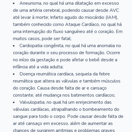
Aneurisma, no qual há uma dilatação em excesso
de uma artéria cerebral, podendo causar desde AVC
até levar à morte; Infarto agudo do miocárdio (IAM),
também conhecido como Ataque Cardíaco, no qual há
uma interrupção do fluxo sanguíneo até o coração. Em
muitos casos, pode ser fatal;
Cardiopatia congênita, no qual há uma anomalia no
coração durante o seu processo de formação. Ocorre
no início da gestação e pode afetar o bebê desde a
infância até a vida adulta;
Doença reumática cardíaca, sequela da febre
reumática que altera as válvulas e também músculos
do coração. Causa desde falta de ar e cansaço
constante, até mudança nos batimentos cardíacos;
Valvulopatia, no qual há um enrijecimento das
válvulas cardíacas, atrapalhando o bombeamento do
sangue para todo o corpo. Pode causar desde falta de
ar até cansaço em excesso, além de aumentar as
chances de surgirem arritmias e problemas graves