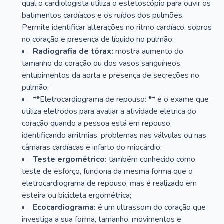
qual o cardiologista utiliza o estetoscópio para ouvir os
batimentos cardíacos e os ruídos dos pulmões.
Permite identificar alterações no ritmo cardíaco, sopros
no coração e presença de líquido no pulmão;
Radiografia de tórax:
mostra aumento do
tamanho do coração ou dos vasos sanguíneos,
entupimentos da aorta e presença de secreções no
pulmão;
**Eletrocardiograma de repouso: ** é o exame que
utiliza eletrodos para avaliar a atividade elétrica do
coração quando a pessoa está em repouso,
identificando arritmias, problemas nas válvulas ou nas
câmaras cardíacas e infarto do miocárdio;
Teste ergométrico:
também conhecido como
teste de esforço, funciona da mesma forma que o
eletrocardiograma de repouso, mas é realizado em
esteira ou bicicleta ergométrica;
Ecocardiograma:
é um ultrassom do coração que
investiga a sua forma, tamanho, movimentos e