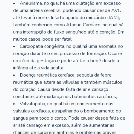
Aneurisma, no qual há uma dilatação em excesso
de uma artéria cerebral, podendo causar desde AVC
até levar à morte; Infarto agudo do miocárdio (IAM),
também conhecido como Ataque Cardíaco, no qual há
uma interrupção do fluxo sanguíneo até o coração. Em
muitos casos, pode ser fatal;
Cardiopatia congênita, no qual há uma anomalia no
coração durante o seu processo de formação. Ocorre
no início da gestação e pode afetar o bebê desde a
infância até a vida adulta;
Doença reumática cardíaca, sequela da febre
reumática que altera as válvulas e também músculos
do coração. Causa desde falta de ar e cansaço
constante, até mudança nos batimentos cardíacos;
Valvulopatia, no qual há um enrijecimento das
válvulas cardíacas, atrapalhando o bombeamento do
sangue para todo o corpo. Pode causar desde falta de
ar até cansaço em excesso, além de aumentar as
chances de surgirem arritmias e problemas graves