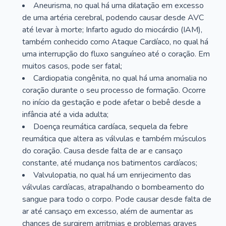
Aneurisma, no qual há uma dilatação em excesso
de uma artéria cerebral, podendo causar desde AVC
até levar à morte; Infarto agudo do miocárdio (IAM),
também conhecido como Ataque Cardíaco, no qual há
uma interrupção do fluxo sanguíneo até o coração. Em
muitos casos, pode ser fatal;
Cardiopatia congênita, no qual há uma anomalia no
coração durante o seu processo de formação. Ocorre
no início da gestação e pode afetar o bebê desde a
infância até a vida adulta;
Doença reumática cardíaca, sequela da febre
reumática que altera as válvulas e também músculos
do coração. Causa desde falta de ar e cansaço
constante, até mudança nos batimentos cardíacos;
Valvulopatia, no qual há um enrijecimento das
válvulas cardíacas, atrapalhando o bombeamento do
sangue para todo o corpo. Pode causar desde falta de
ar até cansaço em excesso, além de aumentar as
chances de surgirem arritmias e problemas graves