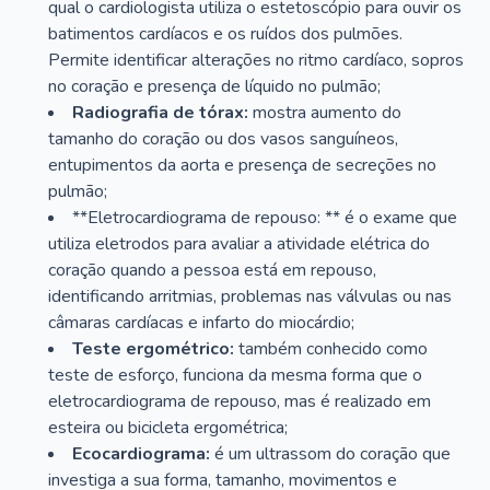
qual o cardiologista utiliza o estetoscópio para ouvir os
batimentos cardíacos e os ruídos dos pulmões.
Permite identificar alterações no ritmo cardíaco, sopros
no coração e presença de líquido no pulmão;
Radiografia de tórax:
mostra aumento do
tamanho do coração ou dos vasos sanguíneos,
entupimentos da aorta e presença de secreções no
pulmão;
**Eletrocardiograma de repouso: ** é o exame que
utiliza eletrodos para avaliar a atividade elétrica do
coração quando a pessoa está em repouso,
identificando arritmias, problemas nas válvulas ou nas
câmaras cardíacas e infarto do miocárdio;
Teste ergométrico:
também conhecido como
teste de esforço, funciona da mesma forma que o
eletrocardiograma de repouso, mas é realizado em
esteira ou bicicleta ergométrica;
Ecocardiograma:
é um ultrassom do coração que
investiga a sua forma, tamanho, movimentos e