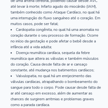
de uma artéria cerebral, podendo causar desde AVC
até levar à morte; Infarto agudo do miocárdio (IAM),
também conhecido como Ataque Cardíaco, no qual há
uma interrupção do fluxo sanguíneo até o coração. Em
muitos casos, pode ser fatal;
Cardiopatia congênita, no qual há uma anomalia no
coração durante o seu processo de formação. Ocorre
no início da gestação e pode afetar o bebê desde a
infância até a vida adulta;
Doença reumática cardíaca, sequela da febre
reumática que altera as válvulas e também músculos
do coração. Causa desde falta de ar e cansaço
constante, até mudança nos batimentos cardíacos;
Valvulopatia, no qual há um enrijecimento das
válvulas cardíacas, atrapalhando o bombeamento do
sangue para todo o corpo. Pode causar desde falta de
ar até cansaço em excesso, além de aumentar as
chances de surgirem arritmias e problemas graves
como a parada cardíaca.