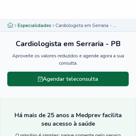
Menu lateral
Menu lateral
Especialidades
Cardiologista em Serraria - PB
Cardiologista em Serraria - PB
Aproveite os valores reduzidos e agende agora a sua
consulta.
Agendar teleconsulta
Há mais de 25 anos a Medprev facilita
seu acesso à saúde
O princípio é simples: pague somente pelo serviço