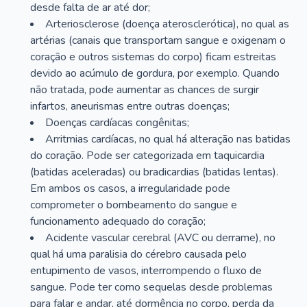
desde falta de ar até dor;
Arteriosclerose (doença aterosclerótica), no qual as
artérias (canais que transportam sangue e oxigenam o
coração e outros sistemas do corpo) ficam estreitas
devido ao acúmulo de gordura, por exemplo. Quando
não tratada, pode aumentar as chances de surgir
infartos, aneurismas entre outras doenças;
Doenças cardíacas congênitas;
Arritmias cardíacas, no qual há alteração nas batidas
do coração. Pode ser categorizada em taquicardia
(batidas aceleradas) ou bradicardias (batidas lentas).
Em ambos os casos, a irregularidade pode
comprometer o bombeamento do sangue e
funcionamento adequado do coração;
Acidente vascular cerebral (AVC ou derrame), no
qual há uma paralisia do cérebro causada pelo
entupimento de vasos, interrompendo o fluxo de
sangue. Pode ter como sequelas desde problemas
para falar e andar, até dormência no corpo, perda da