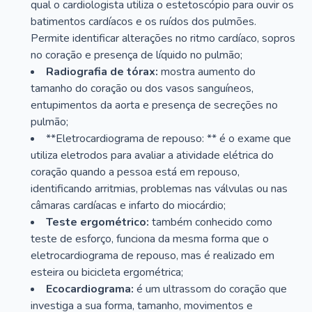
qual o cardiologista utiliza o estetoscópio para ouvir os
batimentos cardíacos e os ruídos dos pulmões.
Permite identificar alterações no ritmo cardíaco, sopros
no coração e presença de líquido no pulmão;
Radiografia de tórax:
mostra aumento do
tamanho do coração ou dos vasos sanguíneos,
entupimentos da aorta e presença de secreções no
pulmão;
**Eletrocardiograma de repouso: ** é o exame que
utiliza eletrodos para avaliar a atividade elétrica do
coração quando a pessoa está em repouso,
identificando arritmias, problemas nas válvulas ou nas
câmaras cardíacas e infarto do miocárdio;
Teste ergométrico:
também conhecido como
teste de esforço, funciona da mesma forma que o
eletrocardiograma de repouso, mas é realizado em
esteira ou bicicleta ergométrica;
Ecocardiograma:
é um ultrassom do coração que
investiga a sua forma, tamanho, movimentos e