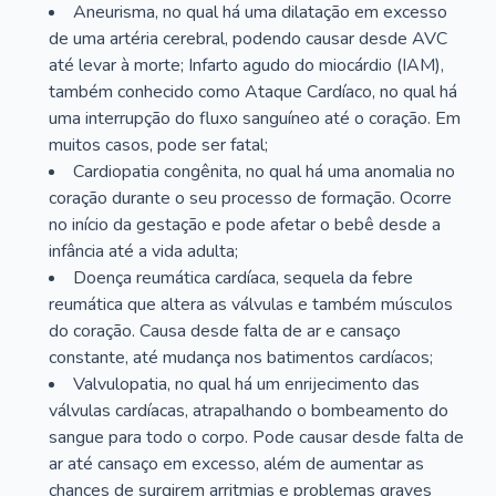
Aneurisma, no qual há uma dilatação em excesso
de uma artéria cerebral, podendo causar desde AVC
até levar à morte; Infarto agudo do miocárdio (IAM),
também conhecido como Ataque Cardíaco, no qual há
uma interrupção do fluxo sanguíneo até o coração. Em
muitos casos, pode ser fatal;
Cardiopatia congênita, no qual há uma anomalia no
coração durante o seu processo de formação. Ocorre
no início da gestação e pode afetar o bebê desde a
infância até a vida adulta;
Doença reumática cardíaca, sequela da febre
reumática que altera as válvulas e também músculos
do coração. Causa desde falta de ar e cansaço
constante, até mudança nos batimentos cardíacos;
Valvulopatia, no qual há um enrijecimento das
válvulas cardíacas, atrapalhando o bombeamento do
sangue para todo o corpo. Pode causar desde falta de
ar até cansaço em excesso, além de aumentar as
chances de surgirem arritmias e problemas graves