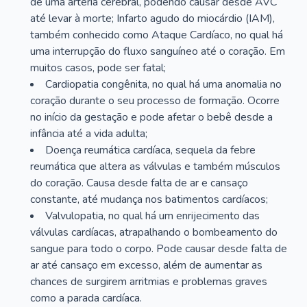
de uma artéria cerebral, podendo causar desde AVC
até levar à morte; Infarto agudo do miocárdio (IAM),
também conhecido como Ataque Cardíaco, no qual há
uma interrupção do fluxo sanguíneo até o coração. Em
muitos casos, pode ser fatal;
Cardiopatia congênita, no qual há uma anomalia no
coração durante o seu processo de formação. Ocorre
no início da gestação e pode afetar o bebê desde a
infância até a vida adulta;
Doença reumática cardíaca, sequela da febre
reumática que altera as válvulas e também músculos
do coração. Causa desde falta de ar e cansaço
constante, até mudança nos batimentos cardíacos;
Valvulopatia, no qual há um enrijecimento das
válvulas cardíacas, atrapalhando o bombeamento do
sangue para todo o corpo. Pode causar desde falta de
ar até cansaço em excesso, além de aumentar as
chances de surgirem arritmias e problemas graves
como a parada cardíaca.