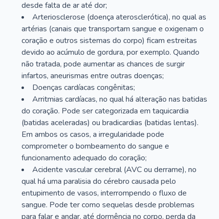
desde falta de ar até dor;
Arteriosclerose (doença aterosclerótica), no qual as
artérias (canais que transportam sangue e oxigenam o
coração e outros sistemas do corpo) ficam estreitas
devido ao acúmulo de gordura, por exemplo. Quando
não tratada, pode aumentar as chances de surgir
infartos, aneurismas entre outras doenças;
Doenças cardíacas congênitas;
Arritmias cardíacas, no qual há alteração nas batidas
do coração. Pode ser categorizada em taquicardia
(batidas aceleradas) ou bradicardias (batidas lentas).
Em ambos os casos, a irregularidade pode
comprometer o bombeamento do sangue e
funcionamento adequado do coração;
Acidente vascular cerebral (AVC ou derrame), no
qual há uma paralisia do cérebro causada pelo
entupimento de vasos, interrompendo o fluxo de
sangue. Pode ter como sequelas desde problemas
para falar e andar, até dormência no corpo, perda da