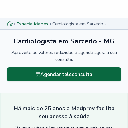
Menu lateral
Menu lateral
Especialidades
Cardiologista em Sarzedo - MG
Cardiologista em Sarzedo - MG
Aproveite os valores reduzidos e agende agora a sua
consulta.
Agendar teleconsulta
Há mais de 25 anos a Medprev facilita
seu acesso à saúde
O princípio é simples: pague somente pelo serviço