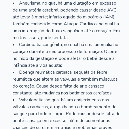
Aneurisma, no qual há uma dilatação em excesso
de uma artéria cerebral, podendo causar desde AVC
até levar à morte; Infarto agudo do miocárdio (IAM),
também conhecido como Ataque Cardíaco, no qual há
uma interrupção do fluxo sanguíneo até o coração. Em
muitos casos, pode ser fatal;
Cardiopatia congênita, no qual há uma anomalia no
coração durante o seu processo de formação. Ocorre
no início da gestação e pode afetar o bebê desde a
infância até a vida adulta;
Doença reumática cardíaca, sequela da febre
reumática que altera as válvulas e também músculos
do coração. Causa desde falta de ar e cansaço
constante, até mudança nos batimentos cardíacos;
Valvulopatia, no qual há um enrijecimento das
válvulas cardíacas, atrapalhando o bombeamento do
sangue para todo o corpo. Pode causar desde falta de
ar até cansaço em excesso, além de aumentar as
chances de surgirem arritmias e problemas graves