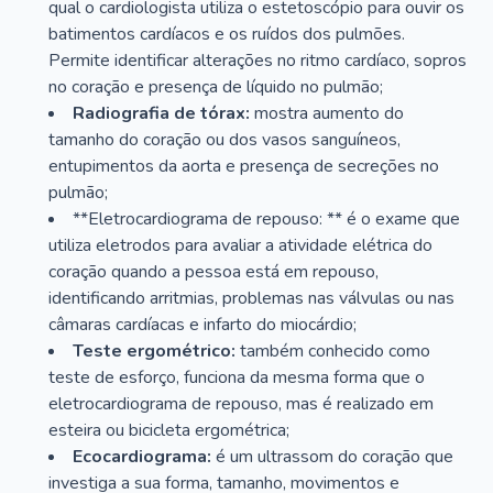
qual o cardiologista utiliza o estetoscópio para ouvir os
batimentos cardíacos e os ruídos dos pulmões.
Permite identificar alterações no ritmo cardíaco, sopros
no coração e presença de líquido no pulmão;
Radiografia de tórax:
mostra aumento do
tamanho do coração ou dos vasos sanguíneos,
entupimentos da aorta e presença de secreções no
pulmão;
**Eletrocardiograma de repouso: ** é o exame que
utiliza eletrodos para avaliar a atividade elétrica do
coração quando a pessoa está em repouso,
identificando arritmias, problemas nas válvulas ou nas
câmaras cardíacas e infarto do miocárdio;
Teste ergométrico:
também conhecido como
teste de esforço, funciona da mesma forma que o
eletrocardiograma de repouso, mas é realizado em
esteira ou bicicleta ergométrica;
Ecocardiograma:
é um ultrassom do coração que
investiga a sua forma, tamanho, movimentos e