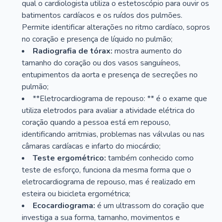
qual o cardiologista utiliza o estetoscópio para ouvir os
batimentos cardíacos e os ruídos dos pulmões.
Permite identificar alterações no ritmo cardíaco, sopros
no coração e presença de líquido no pulmão;
Radiografia de tórax:
mostra aumento do
tamanho do coração ou dos vasos sanguíneos,
entupimentos da aorta e presença de secreções no
pulmão;
**Eletrocardiograma de repouso: ** é o exame que
utiliza eletrodos para avaliar a atividade elétrica do
coração quando a pessoa está em repouso,
identificando arritmias, problemas nas válvulas ou nas
câmaras cardíacas e infarto do miocárdio;
Teste ergométrico:
também conhecido como
teste de esforço, funciona da mesma forma que o
eletrocardiograma de repouso, mas é realizado em
esteira ou bicicleta ergométrica;
Ecocardiograma:
é um ultrassom do coração que
investiga a sua forma, tamanho, movimentos e