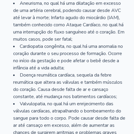
Aneurisma, no qual há uma dilatação em excesso
de uma artéria cerebral, podendo causar desde AVC
até levar à morte; Infarto agudo do miocárdio (IAM),
também conhecido como Ataque Cardíaco, no qual há
uma interrupção do fluxo sanguíneo até o coração. Em
muitos casos, pode ser fatal;
Cardiopatia congênita, no qual há uma anomalia no
coração durante o seu processo de formação. Ocorre
no início da gestação e pode afetar o bebê desde a
infância até a vida adulta;
Doença reumática cardíaca, sequela da febre
reumática que altera as válvulas e também músculos
do coração. Causa desde falta de ar e cansaço
constante, até mudança nos batimentos cardíacos;
Valvulopatia, no qual há um enrijecimento das
válvulas cardíacas, atrapalhando o bombeamento do
sangue para todo o corpo. Pode causar desde falta de
ar até cansaço em excesso, além de aumentar as
chances de surgirem arritmias e problemas graves