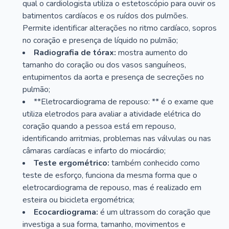
qual o cardiologista utiliza o estetoscópio para ouvir os
batimentos cardíacos e os ruídos dos pulmões.
Permite identificar alterações no ritmo cardíaco, sopros
no coração e presença de líquido no pulmão;
Radiografia de tórax:
mostra aumento do
tamanho do coração ou dos vasos sanguíneos,
entupimentos da aorta e presença de secreções no
pulmão;
**Eletrocardiograma de repouso: ** é o exame que
utiliza eletrodos para avaliar a atividade elétrica do
coração quando a pessoa está em repouso,
identificando arritmias, problemas nas válvulas ou nas
câmaras cardíacas e infarto do miocárdio;
Teste ergométrico:
também conhecido como
teste de esforço, funciona da mesma forma que o
eletrocardiograma de repouso, mas é realizado em
esteira ou bicicleta ergométrica;
Ecocardiograma:
é um ultrassom do coração que
investiga a sua forma, tamanho, movimentos e