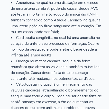
Aneurisma, no qual há uma dilatação em excesso
de uma artéria cerebral, podendo causar desde AVC
até levar à morte; Infarto agudo do miocárdio (IAM),
também conhecido como Ataque Cardíaco, no qual há
uma interrupção do fluxo sanguíneo até o coração. Em
muitos casos, pode ser fatal;
Cardiopatia congênita, no qual há uma anomalia no
coração durante o seu processo de formação. Ocorre
no início da gestação e pode afetar o bebê desde a
infância até a vida adulta;
Doença reumática cardíaca, sequela da febre
reumática que altera as válvulas e também músculos
do coração. Causa desde falta de ar e cansaço
constante, até mudança nos batimentos cardíacos;
Valvulopatia, no qual há um enrijecimento das
válvulas cardíacas, atrapalhando o bombeamento do
sangue para todo o corpo. Pode causar desde falta de
ar até cansaço em excesso, além de aumentar as
chances de surgirem arritmias e problemas graves