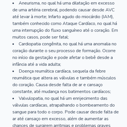
Aneurisma, no qual há uma dilatação em excesso
de uma artéria cerebral, podendo causar desde AVC
até levar à morte; Infarto agudo do miocárdio (IAM),
também conhecido como Ataque Cardíaco, no qual há
uma interrupção do fluxo sanguíneo até o coração. Em
muitos casos, pode ser fatal;
Cardiopatia congênita, no qual há uma anomalia no
coração durante o seu processo de formação. Ocorre
no início da gestação e pode afetar o bebê desde a
infância até a vida adulta;
Doença reumática cardíaca, sequela da febre
reumática que altera as válvulas e também músculos
do coração. Causa desde falta de ar e cansaço
constante, até mudança nos batimentos cardíacos;
Valvulopatia, no qual há um enrijecimento das
válvulas cardíacas, atrapalhando o bombeamento do
sangue para todo o corpo. Pode causar desde falta de
ar até cansaço em excesso, além de aumentar as
chances de surgirem arritmias e problemas graves