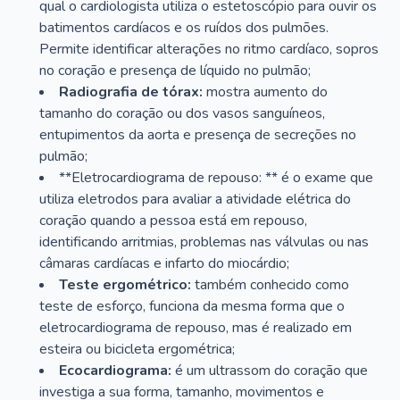
qual o cardiologista utiliza o estetoscópio para ouvir os
batimentos cardíacos e os ruídos dos pulmões.
Permite identificar alterações no ritmo cardíaco, sopros
no coração e presença de líquido no pulmão;
Radiografia de tórax:
mostra aumento do
tamanho do coração ou dos vasos sanguíneos,
entupimentos da aorta e presença de secreções no
pulmão;
**Eletrocardiograma de repouso: ** é o exame que
utiliza eletrodos para avaliar a atividade elétrica do
coração quando a pessoa está em repouso,
identificando arritmias, problemas nas válvulas ou nas
câmaras cardíacas e infarto do miocárdio;
Teste ergométrico:
também conhecido como
teste de esforço, funciona da mesma forma que o
eletrocardiograma de repouso, mas é realizado em
esteira ou bicicleta ergométrica;
Ecocardiograma:
é um ultrassom do coração que
investiga a sua forma, tamanho, movimentos e