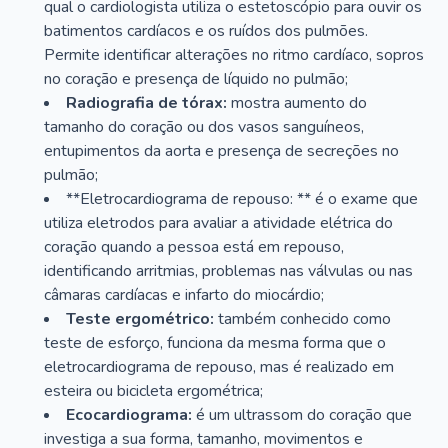
qual o cardiologista utiliza o estetoscópio para ouvir os
batimentos cardíacos e os ruídos dos pulmões.
Permite identificar alterações no ritmo cardíaco, sopros
no coração e presença de líquido no pulmão;
Radiografia de tórax:
mostra aumento do
tamanho do coração ou dos vasos sanguíneos,
entupimentos da aorta e presença de secreções no
pulmão;
**Eletrocardiograma de repouso: ** é o exame que
utiliza eletrodos para avaliar a atividade elétrica do
coração quando a pessoa está em repouso,
identificando arritmias, problemas nas válvulas ou nas
câmaras cardíacas e infarto do miocárdio;
Teste ergométrico:
também conhecido como
teste de esforço, funciona da mesma forma que o
eletrocardiograma de repouso, mas é realizado em
esteira ou bicicleta ergométrica;
Ecocardiograma:
é um ultrassom do coração que
investiga a sua forma, tamanho, movimentos e