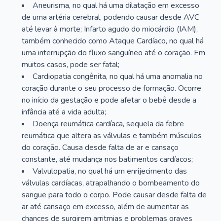
Aneurisma, no qual há uma dilatação em excesso
de uma artéria cerebral, podendo causar desde AVC
até levar à morte; Infarto agudo do miocárdio (IAM),
também conhecido como Ataque Cardíaco, no qual há
uma interrupção do fluxo sanguíneo até o coração. Em
muitos casos, pode ser fatal;
Cardiopatia congênita, no qual há uma anomalia no
coração durante o seu processo de formação. Ocorre
no início da gestação e pode afetar o bebê desde a
infância até a vida adulta;
Doença reumática cardíaca, sequela da febre
reumática que altera as válvulas e também músculos
do coração. Causa desde falta de ar e cansaço
constante, até mudança nos batimentos cardíacos;
Valvulopatia, no qual há um enrijecimento das
válvulas cardíacas, atrapalhando o bombeamento do
sangue para todo o corpo. Pode causar desde falta de
ar até cansaço em excesso, além de aumentar as
chances de surgirem arritmias e problemas graves