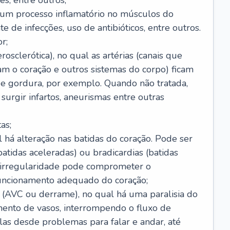
s, entre outros;
e um processo inflamatório no músculos do
e de infecções, uso de antibióticos, entre outros.
r;
rosclerótica), no qual as artérias (canais que
m o coração e outros sistemas do corpo) ficam
de gordura, por exemplo. Quando não tratada,
urgir infartos, aneurismas entre outras
as;
l há alteração nas batidas do coração. Pode ser
atidas aceleradas) ou bradicardias (batidas
a irregularidade pode comprometer o
ncionamento adequado do coração;
 (AVC ou derrame), no qual há uma paralisia do
ento de vasos, interrompendo o fluxo de
as desde problemas para falar e andar, até