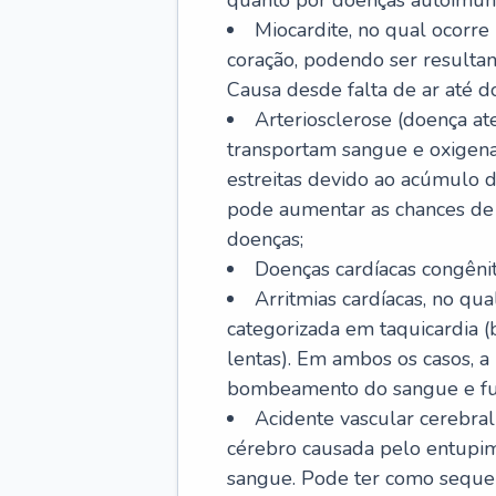
quanto por doenças autoimune
Miocardite, no qual ocorr
coração, podendo ser resultant
Causa desde falta de ar até do
Arteriosclerose (doença ate
transportam sangue e oxigena
estreitas devido ao acúmulo 
pode aumentar as chances de s
doenças;
Doenças cardíacas congênit
Arritmias cardíacas, no qua
categorizada em taquicardia (b
lentas). Em ambos os casos, 
bombeamento do sangue e fu
Acidente vascular cerebral
cérebro causada pelo entupim
sangue. Pode ter como sequel