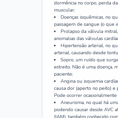
dormência no corpo, perda da 
muscular;
Doenças isquêmicas, no qua
passagem de sangue (o que inc
Prolapso da válvula mitra
anomalias das válvulas cardíac
Hipertensão arterial, no q
arterial, causando desde tontu
Sopro, um ruído que surg
estreito. Não é uma doença, m
paciente;
Angina ou isquemia cardía
causa dor (aperto no peito) e
Pode ocorrer ocasionalmente 
Aneurisma, no qual há uma
podendo causar desde AVC até
(IAM), também conhecido com