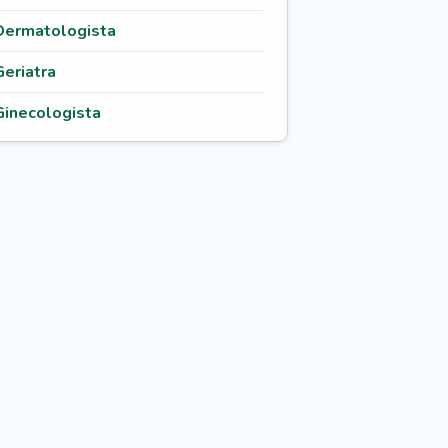
Dermatologista
Geriatra
Ginecologista