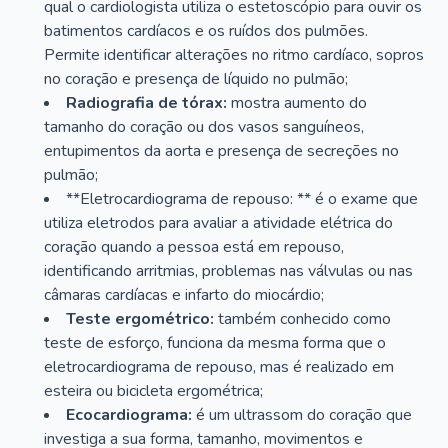
qual o cardiologista utiliza o estetoscópio para ouvir os
batimentos cardíacos e os ruídos dos pulmões.
Permite identificar alterações no ritmo cardíaco, sopros
no coração e presença de líquido no pulmão;
Radiografia de tórax:
mostra aumento do
tamanho do coração ou dos vasos sanguíneos,
entupimentos da aorta e presença de secreções no
pulmão;
**Eletrocardiograma de repouso: ** é o exame que
utiliza eletrodos para avaliar a atividade elétrica do
coração quando a pessoa está em repouso,
identificando arritmias, problemas nas válvulas ou nas
câmaras cardíacas e infarto do miocárdio;
Teste ergométrico:
também conhecido como
teste de esforço, funciona da mesma forma que o
eletrocardiograma de repouso, mas é realizado em
esteira ou bicicleta ergométrica;
Ecocardiograma:
é um ultrassom do coração que
investiga a sua forma, tamanho, movimentos e