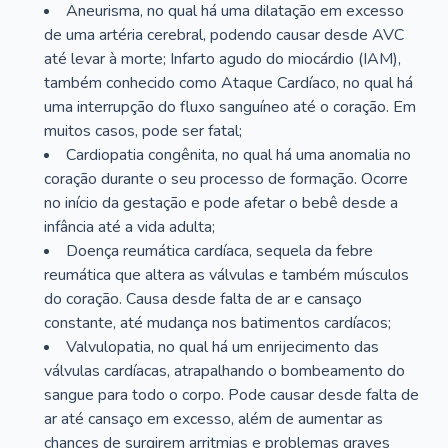
Aneurisma, no qual há uma dilatação em excesso
de uma artéria cerebral, podendo causar desde AVC
até levar à morte; Infarto agudo do miocárdio (IAM),
também conhecido como Ataque Cardíaco, no qual há
uma interrupção do fluxo sanguíneo até o coração. Em
muitos casos, pode ser fatal;
Cardiopatia congênita, no qual há uma anomalia no
coração durante o seu processo de formação. Ocorre
no início da gestação e pode afetar o bebê desde a
infância até a vida adulta;
Doença reumática cardíaca, sequela da febre
reumática que altera as válvulas e também músculos
do coração. Causa desde falta de ar e cansaço
constante, até mudança nos batimentos cardíacos;
Valvulopatia, no qual há um enrijecimento das
válvulas cardíacas, atrapalhando o bombeamento do
sangue para todo o corpo. Pode causar desde falta de
ar até cansaço em excesso, além de aumentar as
chances de surgirem arritmias e problemas graves