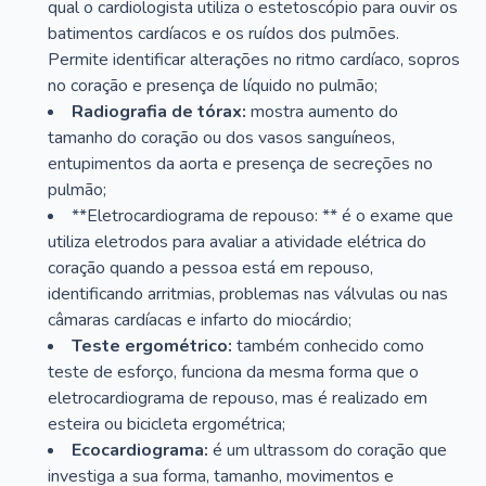
qual o cardiologista utiliza o estetoscópio para ouvir os
batimentos cardíacos e os ruídos dos pulmões.
Permite identificar alterações no ritmo cardíaco, sopros
no coração e presença de líquido no pulmão;
Radiografia de tórax:
mostra aumento do
tamanho do coração ou dos vasos sanguíneos,
entupimentos da aorta e presença de secreções no
pulmão;
**Eletrocardiograma de repouso: ** é o exame que
utiliza eletrodos para avaliar a atividade elétrica do
coração quando a pessoa está em repouso,
identificando arritmias, problemas nas válvulas ou nas
câmaras cardíacas e infarto do miocárdio;
Teste ergométrico:
também conhecido como
teste de esforço, funciona da mesma forma que o
eletrocardiograma de repouso, mas é realizado em
esteira ou bicicleta ergométrica;
Ecocardiograma:
é um ultrassom do coração que
investiga a sua forma, tamanho, movimentos e