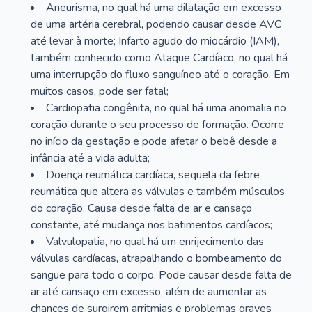
Aneurisma, no qual há uma dilatação em excesso
de uma artéria cerebral, podendo causar desde AVC
até levar à morte; Infarto agudo do miocárdio (IAM),
também conhecido como Ataque Cardíaco, no qual há
uma interrupção do fluxo sanguíneo até o coração. Em
muitos casos, pode ser fatal;
Cardiopatia congênita, no qual há uma anomalia no
coração durante o seu processo de formação. Ocorre
no início da gestação e pode afetar o bebê desde a
infância até a vida adulta;
Doença reumática cardíaca, sequela da febre
reumática que altera as válvulas e também músculos
do coração. Causa desde falta de ar e cansaço
constante, até mudança nos batimentos cardíacos;
Valvulopatia, no qual há um enrijecimento das
válvulas cardíacas, atrapalhando o bombeamento do
sangue para todo o corpo. Pode causar desde falta de
ar até cansaço em excesso, além de aumentar as
chances de surgirem arritmias e problemas graves