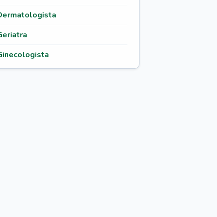
Dermatologista
Geriatra
Ginecologista