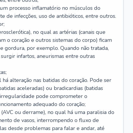
s, entre outros;
e um processo inflamatório no músculos do
e de infecções, uso de antibióticos, entre outros.
r;
rosclerótica), no qual as artérias (canais que
m o coração e outros sistemas do corpo) ficam
de gordura, por exemplo. Quando não tratada,
urgir infartos, aneurismas entre outras
as;
l há alteração nas batidas do coração. Pode ser
atidas aceleradas) ou bradicardias (batidas
a irregularidade pode comprometer o
ncionamento adequado do coração;
 (AVC ou derrame), no qual há uma paralisia do
ento de vasos, interrompendo o fluxo de
as desde problemas para falar e andar, até