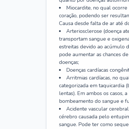
quanto por doenças autoimune
Miocardite, no qual ocorr
coração, podendo ser resultant
Causa desde falta de ar até do
Arteriosclerose (doença ate
transportam sangue e oxigena
estreitas devido ao acúmulo 
pode aumentar as chances de s
doenças;
Doenças cardíacas congênit
Arritmias cardíacas, no qua
categorizada em taquicardia (b
lentas). Em ambos os casos, 
bombeamento do sangue e fu
Acidente vascular cerebral
cérebro causada pelo entupim
sangue. Pode ter como sequel