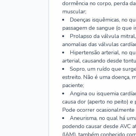
dormência no corpo, perda da 
muscular;
Doenças isquêmicas, no qua
passagem de sangue (o que inc
Prolapso da válvula mitra
anomalias das válvulas cardíac
Hipertensão arterial, no q
arterial, causando desde tontu
Sopro, um ruído que surg
estreito. Não é uma doença, m
paciente;
Angina ou isquemia cardía
causa dor (aperto no peito) e
Pode ocorrer ocasionalmente 
Aneurisma, no qual há uma
podendo causar desde AVC até
(IAM), também conhecido com