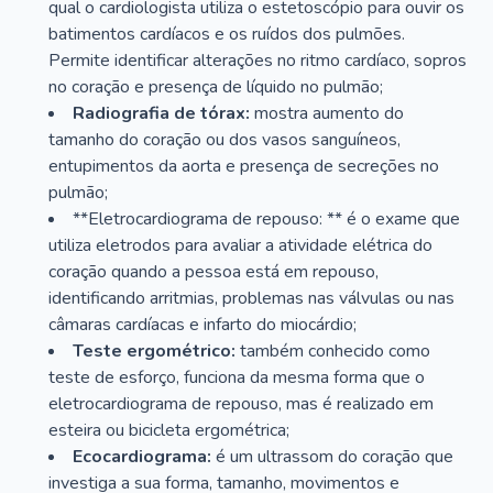
qual o cardiologista utiliza o estetoscópio para ouvir os
batimentos cardíacos e os ruídos dos pulmões.
Permite identificar alterações no ritmo cardíaco, sopros
no coração e presença de líquido no pulmão;
Radiografia de tórax:
mostra aumento do
tamanho do coração ou dos vasos sanguíneos,
entupimentos da aorta e presença de secreções no
pulmão;
**Eletrocardiograma de repouso: ** é o exame que
utiliza eletrodos para avaliar a atividade elétrica do
coração quando a pessoa está em repouso,
identificando arritmias, problemas nas válvulas ou nas
câmaras cardíacas e infarto do miocárdio;
Teste ergométrico:
também conhecido como
teste de esforço, funciona da mesma forma que o
eletrocardiograma de repouso, mas é realizado em
esteira ou bicicleta ergométrica;
Ecocardiograma:
é um ultrassom do coração que
investiga a sua forma, tamanho, movimentos e