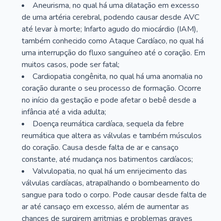
Aneurisma, no qual há uma dilatação em excesso
de uma artéria cerebral, podendo causar desde AVC
até levar à morte; Infarto agudo do miocárdio (IAM),
também conhecido como Ataque Cardíaco, no qual há
uma interrupção do fluxo sanguíneo até o coração. Em
muitos casos, pode ser fatal;
Cardiopatia congênita, no qual há uma anomalia no
coração durante o seu processo de formação. Ocorre
no início da gestação e pode afetar o bebê desde a
infância até a vida adulta;
Doença reumática cardíaca, sequela da febre
reumática que altera as válvulas e também músculos
do coração. Causa desde falta de ar e cansaço
constante, até mudança nos batimentos cardíacos;
Valvulopatia, no qual há um enrijecimento das
válvulas cardíacas, atrapalhando o bombeamento do
sangue para todo o corpo. Pode causar desde falta de
ar até cansaço em excesso, além de aumentar as
chances de surgirem arritmias e problemas graves