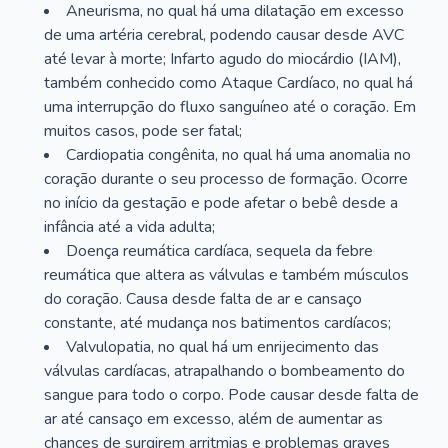
Aneurisma, no qual há uma dilatação em excesso
de uma artéria cerebral, podendo causar desde AVC
até levar à morte; Infarto agudo do miocárdio (IAM),
também conhecido como Ataque Cardíaco, no qual há
uma interrupção do fluxo sanguíneo até o coração. Em
muitos casos, pode ser fatal;
Cardiopatia congênita, no qual há uma anomalia no
coração durante o seu processo de formação. Ocorre
no início da gestação e pode afetar o bebê desde a
infância até a vida adulta;
Doença reumática cardíaca, sequela da febre
reumática que altera as válvulas e também músculos
do coração. Causa desde falta de ar e cansaço
constante, até mudança nos batimentos cardíacos;
Valvulopatia, no qual há um enrijecimento das
válvulas cardíacas, atrapalhando o bombeamento do
sangue para todo o corpo. Pode causar desde falta de
ar até cansaço em excesso, além de aumentar as
chances de surgirem arritmias e problemas graves