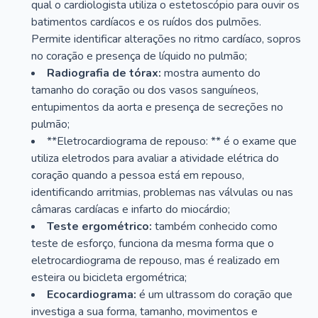
qual o cardiologista utiliza o estetoscópio para ouvir os
batimentos cardíacos e os ruídos dos pulmões.
Permite identificar alterações no ritmo cardíaco, sopros
no coração e presença de líquido no pulmão;
Radiografia de tórax:
mostra aumento do
tamanho do coração ou dos vasos sanguíneos,
entupimentos da aorta e presença de secreções no
pulmão;
**Eletrocardiograma de repouso: ** é o exame que
utiliza eletrodos para avaliar a atividade elétrica do
coração quando a pessoa está em repouso,
identificando arritmias, problemas nas válvulas ou nas
câmaras cardíacas e infarto do miocárdio;
Teste ergométrico:
também conhecido como
teste de esforço, funciona da mesma forma que o
eletrocardiograma de repouso, mas é realizado em
esteira ou bicicleta ergométrica;
Ecocardiograma:
é um ultrassom do coração que
investiga a sua forma, tamanho, movimentos e