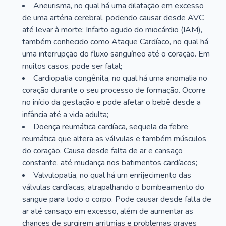
Aneurisma, no qual há uma dilatação em excesso
de uma artéria cerebral, podendo causar desde AVC
até levar à morte; Infarto agudo do miocárdio (IAM),
também conhecido como Ataque Cardíaco, no qual há
uma interrupção do fluxo sanguíneo até o coração. Em
muitos casos, pode ser fatal;
Cardiopatia congênita, no qual há uma anomalia no
coração durante o seu processo de formação. Ocorre
no início da gestação e pode afetar o bebê desde a
infância até a vida adulta;
Doença reumática cardíaca, sequela da febre
reumática que altera as válvulas e também músculos
do coração. Causa desde falta de ar e cansaço
constante, até mudança nos batimentos cardíacos;
Valvulopatia, no qual há um enrijecimento das
válvulas cardíacas, atrapalhando o bombeamento do
sangue para todo o corpo. Pode causar desde falta de
ar até cansaço em excesso, além de aumentar as
chances de surgirem arritmias e problemas graves