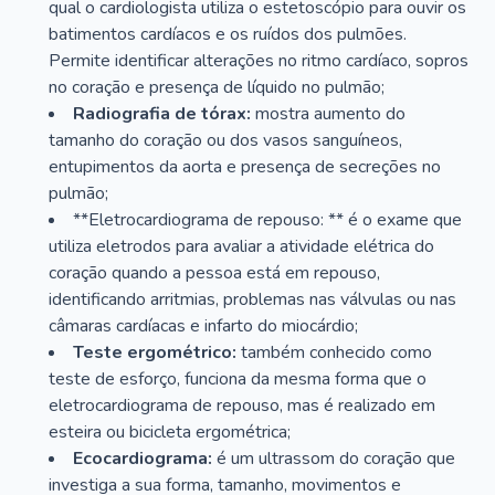
qual o cardiologista utiliza o estetoscópio para ouvir os
batimentos cardíacos e os ruídos dos pulmões.
Permite identificar alterações no ritmo cardíaco, sopros
no coração e presença de líquido no pulmão;
Radiografia de tórax:
mostra aumento do
tamanho do coração ou dos vasos sanguíneos,
entupimentos da aorta e presença de secreções no
pulmão;
**Eletrocardiograma de repouso: ** é o exame que
utiliza eletrodos para avaliar a atividade elétrica do
coração quando a pessoa está em repouso,
identificando arritmias, problemas nas válvulas ou nas
câmaras cardíacas e infarto do miocárdio;
Teste ergométrico:
também conhecido como
teste de esforço, funciona da mesma forma que o
eletrocardiograma de repouso, mas é realizado em
esteira ou bicicleta ergométrica;
Ecocardiograma:
é um ultrassom do coração que
investiga a sua forma, tamanho, movimentos e