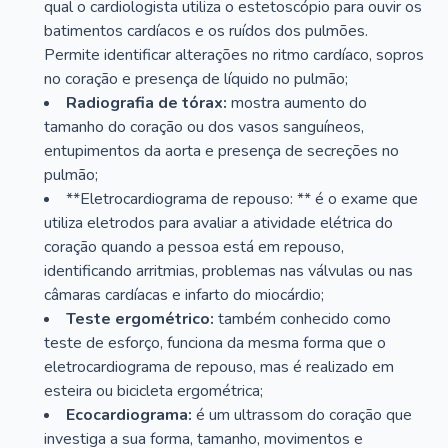
qual o cardiologista utiliza o estetoscópio para ouvir os
batimentos cardíacos e os ruídos dos pulmões.
Permite identificar alterações no ritmo cardíaco, sopros
no coração e presença de líquido no pulmão;
Radiografia de tórax:
mostra aumento do
tamanho do coração ou dos vasos sanguíneos,
entupimentos da aorta e presença de secreções no
pulmão;
**Eletrocardiograma de repouso: ** é o exame que
utiliza eletrodos para avaliar a atividade elétrica do
coração quando a pessoa está em repouso,
identificando arritmias, problemas nas válvulas ou nas
câmaras cardíacas e infarto do miocárdio;
Teste ergométrico:
também conhecido como
teste de esforço, funciona da mesma forma que o
eletrocardiograma de repouso, mas é realizado em
esteira ou bicicleta ergométrica;
Ecocardiograma:
é um ultrassom do coração que
investiga a sua forma, tamanho, movimentos e