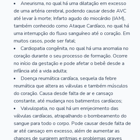
Aneurisma, no qual há uma dilatação em excesso
de uma artéria cerebral, podendo causar desde AVC
até levar à morte; Infarto agudo do miocárdio (IAM),
também conhecido como Ataque Cardíaco, no qual há
uma interrupção do fluxo sanguíneo até o coração. Em
muitos casos, pode ser fatal;
Cardiopatia congênita, no qual há uma anomalia no
coração durante o seu processo de formação. Ocorre
no início da gestação e pode afetar o bebê desde a
infância até a vida adulta;
Doença reumática cardíaca, sequela da febre
reumática que altera as válvulas e também músculos
do coração. Causa desde falta de ar e cansaço
constante, até mudança nos batimentos cardíacos;
Valvulopatia, no qual há um enrijecimento das
válvulas cardíacas, atrapalhando o bombeamento do
sangue para todo o corpo. Pode causar desde falta de
ar até cansaço em excesso, além de aumentar as
chances de surgirem arritmias e problemas graves