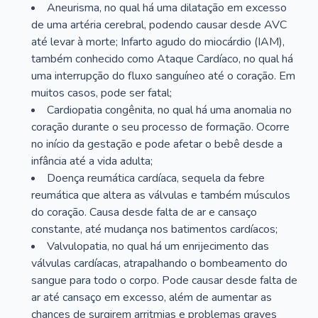
Aneurisma, no qual há uma dilatação em excesso
de uma artéria cerebral, podendo causar desde AVC
até levar à morte; Infarto agudo do miocárdio (IAM),
também conhecido como Ataque Cardíaco, no qual há
uma interrupção do fluxo sanguíneo até o coração. Em
muitos casos, pode ser fatal;
Cardiopatia congênita, no qual há uma anomalia no
coração durante o seu processo de formação. Ocorre
no início da gestação e pode afetar o bebê desde a
infância até a vida adulta;
Doença reumática cardíaca, sequela da febre
reumática que altera as válvulas e também músculos
do coração. Causa desde falta de ar e cansaço
constante, até mudança nos batimentos cardíacos;
Valvulopatia, no qual há um enrijecimento das
válvulas cardíacas, atrapalhando o bombeamento do
sangue para todo o corpo. Pode causar desde falta de
ar até cansaço em excesso, além de aumentar as
chances de surgirem arritmias e problemas graves