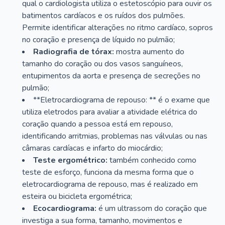
qual o cardiologista utiliza o estetoscópio para ouvir os
batimentos cardíacos e os ruídos dos pulmões.
Permite identificar alterações no ritmo cardíaco, sopros
no coração e presença de líquido no pulmão;
Radiografia de tórax:
mostra aumento do
tamanho do coração ou dos vasos sanguíneos,
entupimentos da aorta e presença de secreções no
pulmão;
**Eletrocardiograma de repouso: ** é o exame que
utiliza eletrodos para avaliar a atividade elétrica do
coração quando a pessoa está em repouso,
identificando arritmias, problemas nas válvulas ou nas
câmaras cardíacas e infarto do miocárdio;
Teste ergométrico:
também conhecido como
teste de esforço, funciona da mesma forma que o
eletrocardiograma de repouso, mas é realizado em
esteira ou bicicleta ergométrica;
Ecocardiograma:
é um ultrassom do coração que
investiga a sua forma, tamanho, movimentos e