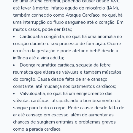
de uma artéria cerebral, podendo causar desde AVC
até levar à morte; Infarto agudo do miocárdio (IAM),
também conhecido como Ataque Cardíaco, no qual há
uma interrupção do fluxo sanguíneo até o coração. Em
muitos casos, pode ser fatal;
Cardiopatia congênita, no qual há uma anomalia no
coração durante o seu processo de formação. Ocorre
no início da gestação e pode afetar o bebê desde a
infância até a vida adulta;
Doença reumática cardíaca, sequela da febre
reumática que altera as válvulas e também músculos
do coração. Causa desde falta de ar e cansaço
constante, até mudança nos batimentos cardíacos;
Valvulopatia, no qual há um enrijecimento das
válvulas cardíacas, atrapalhando o bombeamento do
sangue para todo o corpo. Pode causar desde falta de
ar até cansaço em excesso, além de aumentar as
chances de surgirem arritmias e problemas graves
como a parada cardíaca.