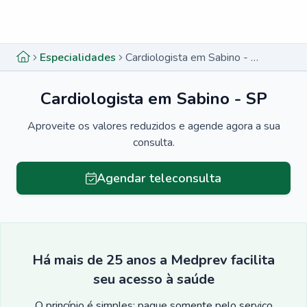
Menu lateral
Menu lateral
Especialidades
Cardiologista em Sabino - SP
Cardiologista em Sabino - SP
Aproveite os valores reduzidos e agende agora a sua
consulta.
Agendar teleconsulta
Há mais de 25 anos a Medprev facilita
seu acesso à saúde
O princípio é simples: pague somente pelo serviço