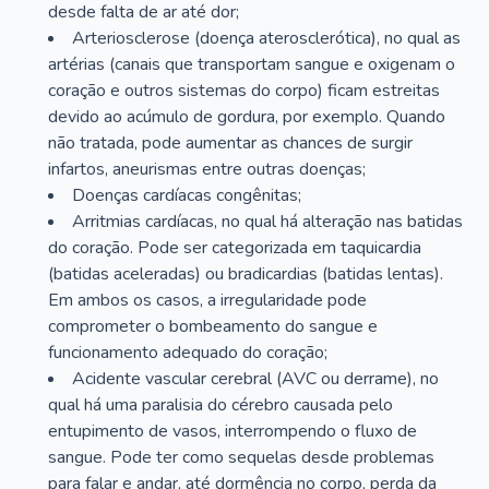
desde falta de ar até dor;
Arteriosclerose (doença aterosclerótica), no qual as
artérias (canais que transportam sangue e oxigenam o
coração e outros sistemas do corpo) ficam estreitas
devido ao acúmulo de gordura, por exemplo. Quando
não tratada, pode aumentar as chances de surgir
infartos, aneurismas entre outras doenças;
Doenças cardíacas congênitas;
Arritmias cardíacas, no qual há alteração nas batidas
do coração. Pode ser categorizada em taquicardia
(batidas aceleradas) ou bradicardias (batidas lentas).
Em ambos os casos, a irregularidade pode
comprometer o bombeamento do sangue e
funcionamento adequado do coração;
Acidente vascular cerebral (AVC ou derrame), no
qual há uma paralisia do cérebro causada pelo
entupimento de vasos, interrompendo o fluxo de
sangue. Pode ter como sequelas desde problemas
para falar e andar, até dormência no corpo, perda da