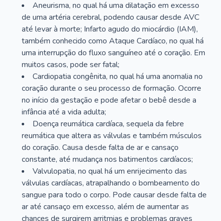
Aneurisma, no qual há uma dilatação em excesso
de uma artéria cerebral, podendo causar desde AVC
até levar à morte; Infarto agudo do miocárdio (IAM),
também conhecido como Ataque Cardíaco, no qual há
uma interrupção do fluxo sanguíneo até o coração. Em
muitos casos, pode ser fatal;
Cardiopatia congênita, no qual há uma anomalia no
coração durante o seu processo de formação. Ocorre
no início da gestação e pode afetar o bebê desde a
infância até a vida adulta;
Doença reumática cardíaca, sequela da febre
reumática que altera as válvulas e também músculos
do coração. Causa desde falta de ar e cansaço
constante, até mudança nos batimentos cardíacos;
Valvulopatia, no qual há um enrijecimento das
válvulas cardíacas, atrapalhando o bombeamento do
sangue para todo o corpo. Pode causar desde falta de
ar até cansaço em excesso, além de aumentar as
chances de surgirem arritmias e problemas graves