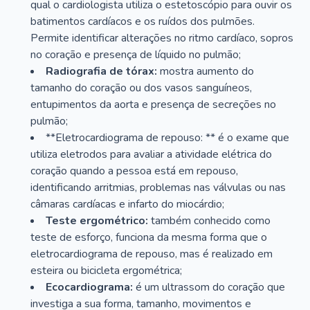
qual o cardiologista utiliza o estetoscópio para ouvir os
batimentos cardíacos e os ruídos dos pulmões.
Permite identificar alterações no ritmo cardíaco, sopros
no coração e presença de líquido no pulmão;
Radiografia de tórax:
mostra aumento do
tamanho do coração ou dos vasos sanguíneos,
entupimentos da aorta e presença de secreções no
pulmão;
**Eletrocardiograma de repouso: ** é o exame que
utiliza eletrodos para avaliar a atividade elétrica do
coração quando a pessoa está em repouso,
identificando arritmias, problemas nas válvulas ou nas
câmaras cardíacas e infarto do miocárdio;
Teste ergométrico:
também conhecido como
teste de esforço, funciona da mesma forma que o
eletrocardiograma de repouso, mas é realizado em
esteira ou bicicleta ergométrica;
Ecocardiograma:
é um ultrassom do coração que
investiga a sua forma, tamanho, movimentos e