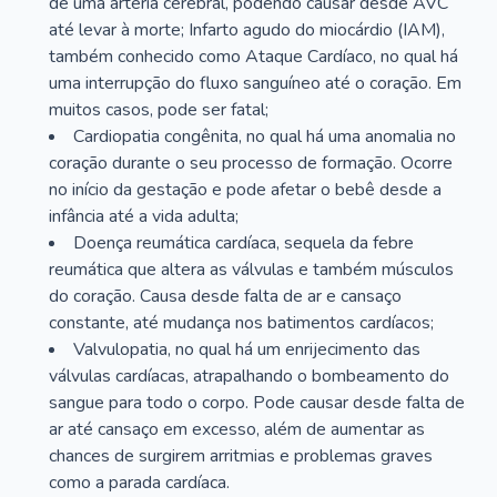
de uma artéria cerebral, podendo causar desde AVC
até levar à morte; Infarto agudo do miocárdio (IAM),
também conhecido como Ataque Cardíaco, no qual há
uma interrupção do fluxo sanguíneo até o coração. Em
muitos casos, pode ser fatal;
Cardiopatia congênita, no qual há uma anomalia no
coração durante o seu processo de formação. Ocorre
no início da gestação e pode afetar o bebê desde a
infância até a vida adulta;
Doença reumática cardíaca, sequela da febre
reumática que altera as válvulas e também músculos
do coração. Causa desde falta de ar e cansaço
constante, até mudança nos batimentos cardíacos;
Valvulopatia, no qual há um enrijecimento das
válvulas cardíacas, atrapalhando o bombeamento do
sangue para todo o corpo. Pode causar desde falta de
ar até cansaço em excesso, além de aumentar as
chances de surgirem arritmias e problemas graves
como a parada cardíaca.