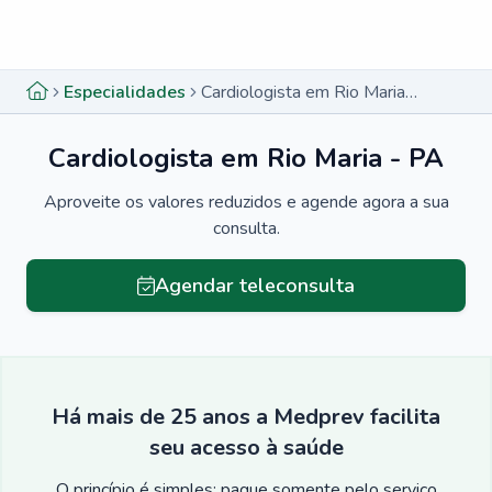
Menu lateral
Menu lateral
Especialidades
Cardiologista em Rio Maria - PA
Cardiologista em Rio Maria - PA
Aproveite os valores reduzidos e agende agora a sua
consulta.
Agendar teleconsulta
Há mais de 25 anos a Medprev facilita
seu acesso à saúde
O princípio é simples: pague somente pelo serviço