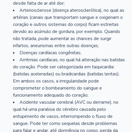
desde falta de ar até dor;
Arteriosclerose (doença aterosclerótica), no qual as
artérias (canais que transportam sangue e oxigenam o
coração e outros sistemas do corpo) ficam estreitas
devido ao acúmulo de gordura, por exemplo. Quando
não tratada, pode aumentar as chances de surgir
infartos, aneurismas entre outras doenças;
Doenças cardíacas congênitas;
Arritmias cardíacas, no qual há alteração nas batidas
do coração. Pode ser categorizada em taquicardia
(batidas aceleradas) ou bradicardias (batidas lentas).
Em ambos os casos, a irregularidade pode
comprometer o bombeamento do sangue e
funcionamento adequado do coração;
Acidente vascular cerebral (AVC ou derrame), no
qual há uma paralisia do cérebro causada pelo
entupimento de vasos, interrompendo o fluxo de
sangue. Pode ter como sequelas desde problemas
para falar e andar, até dormência no corpo, perda da