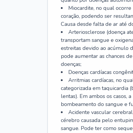
quanto por doenças autoimune
Miocardite, no qual ocorr
coração, podendo ser resultant
Causa desde falta de ar até do
Arteriosclerose (doença ate
transportam sangue e oxigena
estreitas devido ao acúmulo 
pode aumentar as chances de s
doenças;
Doenças cardíacas congênit
Arritmias cardíacas, no qua
categorizada em taquicardia (b
lentas). Em ambos os casos, 
bombeamento do sangue e fu
Acidente vascular cerebral
cérebro causada pelo entupim
sangue. Pode ter como sequel