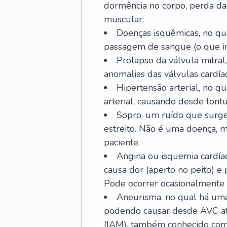
dormência no corpo, perda da 
muscular;
Doenças isquêmicas, no qua
passagem de sangue (o que inc
Prolapso da válvula mitra
anomalias das válvulas cardíac
Hipertensão arterial, no q
arterial, causando desde tontu
Sopro, um ruído que surg
estreito. Não é uma doença, m
paciente;
Angina ou isquemia cardía
causa dor (aperto no peito) e
Pode ocorrer ocasionalmente 
Aneurisma, no qual há uma
podendo causar desde AVC até
(IAM), também conhecido com