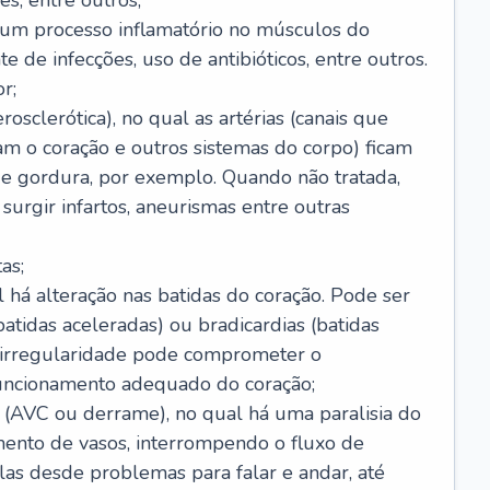
s, entre outros;
e um processo inflamatório no músculos do
e de infecções, uso de antibióticos, entre outros.
r;
rosclerótica), no qual as artérias (canais que
m o coração e outros sistemas do corpo) ficam
de gordura, por exemplo. Quando não tratada,
urgir infartos, aneurismas entre outras
as;
l há alteração nas batidas do coração. Pode ser
atidas aceleradas) ou bradicardias (batidas
a irregularidade pode comprometer o
ncionamento adequado do coração;
 (AVC ou derrame), no qual há uma paralisia do
ento de vasos, interrompendo o fluxo de
as desde problemas para falar e andar, até