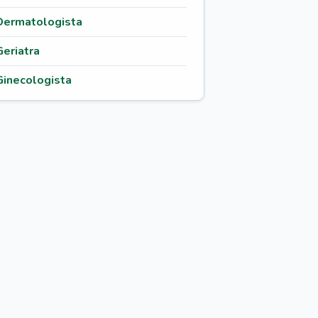
Dermatologista
Geriatra
Ginecologista