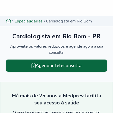
Menu lateral
Menu lateral
Especialidades
Cardiologista em Rio Bom - PR
Cardiologista em Rio Bom - PR
Aproveite os valores reduzidos e agende agora a sua
consulta.
Agendar teleconsulta
Há mais de 25 anos a Medprev facilita
seu acesso à saúde
O princípio é simples: pague somente pelo serviço