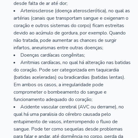
desde falta de ar até dor;
Arteriosclerose (doença aterosclerótica), no qual as
artérias (canais que transportam sangue e oxigenam o
coração e outros sistemas do corpo) ficam estreitas
devido ao acúmulo de gordura, por exemplo. Quando
não tratada, pode aumentar as chances de surgir
infartos, aneurismas entre outras doenças;
Doenças cardíacas congênitas;
Arritmias cardíacas, no qual há alteração nas batidas
do coração. Pode ser categorizada em taquicardia
(batidas aceleradas) ou bradicardias (batidas lentas).
Em ambos os casos, a irregularidade pode
comprometer o bombeamento do sangue e
funcionamento adequado do coração;
Acidente vascular cerebral (AVC ou derrame), no
qual há uma paralisia do cérebro causada pelo
entupimento de vasos, interrompendo o fluxo de
sangue. Pode ter como sequelas desde problemas
para falar e andar, até dormência no corpo, perda da