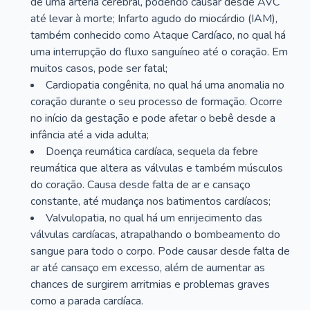
de uma artéria cerebral, podendo causar desde AVC
até levar à morte; Infarto agudo do miocárdio (IAM),
também conhecido como Ataque Cardíaco, no qual há
uma interrupção do fluxo sanguíneo até o coração. Em
muitos casos, pode ser fatal;
Cardiopatia congênita, no qual há uma anomalia no
coração durante o seu processo de formação. Ocorre
no início da gestação e pode afetar o bebê desde a
infância até a vida adulta;
Doença reumática cardíaca, sequela da febre
reumática que altera as válvulas e também músculos
do coração. Causa desde falta de ar e cansaço
constante, até mudança nos batimentos cardíacos;
Valvulopatia, no qual há um enrijecimento das
válvulas cardíacas, atrapalhando o bombeamento do
sangue para todo o corpo. Pode causar desde falta de
ar até cansaço em excesso, além de aumentar as
chances de surgirem arritmias e problemas graves
como a parada cardíaca.