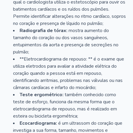
qual o cardiologista utiliza o estetoscópio para ouvir os
batimentos cardíacos e os ruídos dos pulmões.
Permite identificar alterações no ritmo cardíaco, sopros
no coração e presença de líquido no pulmão;
Radiografia de tórax:
mostra aumento do
tamanho do coração ou dos vasos sanguíneos,
entupimentos da aorta e presença de secreções no
pulmão;
**Eletrocardiograma de repouso: ** é o exame que
utiliza eletrodos para avaliar a atividade elétrica do
coração quando a pessoa está em repouso,
identificando arritmias, problemas nas válvulas ou nas
câmaras cardíacas e infarto do miocárdio;
Teste ergométrico:
também conhecido como
teste de esforço, funciona da mesma forma que o
eletrocardiograma de repouso, mas é realizado em
esteira ou bicicleta ergométrica;
Ecocardiograma:
é um ultrassom do coração que
investiga a sua forma, tamanho, movimentos e