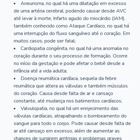
Aneurisma, no qual há uma dilatação em excesso
de uma artéria cerebral, podendo causar desde AVC
até levar à morte; Infarto agudo do miocárdio (IAM),
também conhecido como Ataque Cardíaco, no qual há
uma interrupção do fluxo sanguíneo até o coração. Em
muitos casos, pode ser fatal;
Cardiopatia congênita, no qual há uma anomalia no
coração durante o seu processo de formação. Ocorre
no início da gestação e pode afetar o bebê desde a
infância até a vida adulta;
Doença reumática cardíaca, sequela da febre
reumática que altera as válvulas e também músculos
do coração. Causa desde falta de ar e cansaço
constante, até mudança nos batimentos cardíacos;
Valvulopatia, no qual há um enrijecimento das
válvulas cardíacas, atrapalhando o bombeamento do
sangue para todo o corpo. Pode causar desde falta de
ar até cansaço em excesso, além de aumentar as
chances de surgirem arritmias e problemas graves