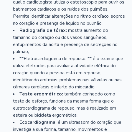
qual o cardiologista utiliza o estetoscópio para ouvir os
batimentos cardíacos e os ruídos dos pulmões.
Permite identificar alterações no ritmo cardíaco, sopros
no coração e presença de líquido no pulmão;
Radiografia de tórax:
mostra aumento do
tamanho do coração ou dos vasos sanguíneos,
entupimentos da aorta e presença de secreções no
pulmão;
**Eletrocardiograma de repouso: ** é o exame que
utiliza eletrodos para avaliar a atividade elétrica do
coração quando a pessoa está em repouso,
identificando arritmias, problemas nas válvulas ou nas
câmaras cardíacas e infarto do miocárdio;
Teste ergométrico:
também conhecido como
teste de esforço, funciona da mesma forma que o
eletrocardiograma de repouso, mas é realizado em
esteira ou bicicleta ergométrica;
Ecocardiograma:
é um ultrassom do coração que
investiga a sua forma, tamanho, movimentos e