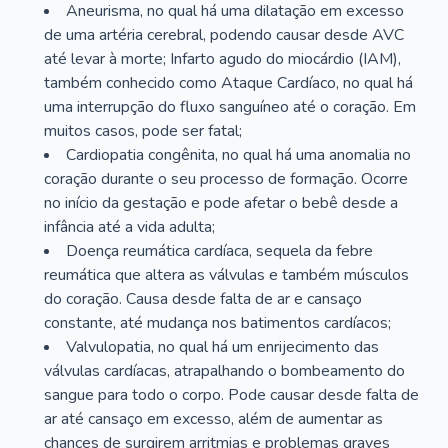
Aneurisma, no qual há uma dilatação em excesso
de uma artéria cerebral, podendo causar desde AVC
até levar à morte; Infarto agudo do miocárdio (IAM),
também conhecido como Ataque Cardíaco, no qual há
uma interrupção do fluxo sanguíneo até o coração. Em
muitos casos, pode ser fatal;
Cardiopatia congênita, no qual há uma anomalia no
coração durante o seu processo de formação. Ocorre
no início da gestação e pode afetar o bebê desde a
infância até a vida adulta;
Doença reumática cardíaca, sequela da febre
reumática que altera as válvulas e também músculos
do coração. Causa desde falta de ar e cansaço
constante, até mudança nos batimentos cardíacos;
Valvulopatia, no qual há um enrijecimento das
válvulas cardíacas, atrapalhando o bombeamento do
sangue para todo o corpo. Pode causar desde falta de
ar até cansaço em excesso, além de aumentar as
chances de surgirem arritmias e problemas graves