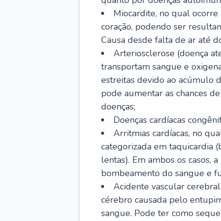
quanto por doenças autoimune
Miocardite, no qual ocorr
coração, podendo ser resultant
Causa desde falta de ar até do
Arteriosclerose (doença ate
transportam sangue e oxigena
estreitas devido ao acúmulo 
pode aumentar as chances de s
doenças;
Doenças cardíacas congênit
Arritmias cardíacas, no qua
categorizada em taquicardia (b
lentas). Em ambos os casos, 
bombeamento do sangue e fu
Acidente vascular cerebral
cérebro causada pelo entupim
sangue. Pode ter como sequel