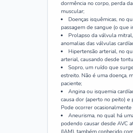
dormência no corpo, perda da 
muscular;
Doenças isquêmicas, no qua
passagem de sangue (o que inc
Prolapso da válvula mitra
anomalias das válvulas cardíac
Hipertensão arterial, no q
arterial, causando desde tontu
Sopro, um ruído que surg
estreito. Não é uma doença, m
paciente;
Angina ou isquemia cardía
causa dor (aperto no peito) e
Pode ocorrer ocasionalmente 
Aneurisma, no qual há uma
podendo causar desde AVC até
(IAM), também conhecido com