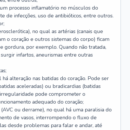
s, entre outros;
e um processo inflamatório no músculos do
e de infecções, uso de antibióticos, entre outros.
r;
rosclerótica), no qual as artérias (canais que
m o coração e outros sistemas do corpo) ficam
de gordura, por exemplo. Quando não tratada,
urgir infartos, aneurismas entre outras
as;
l há alteração nas batidas do coração. Pode ser
atidas aceleradas) ou bradicardias (batidas
a irregularidade pode comprometer o
ncionamento adequado do coração;
 (AVC ou derrame), no qual há uma paralisia do
ento de vasos, interrompendo o fluxo de
as desde problemas para falar e andar, até