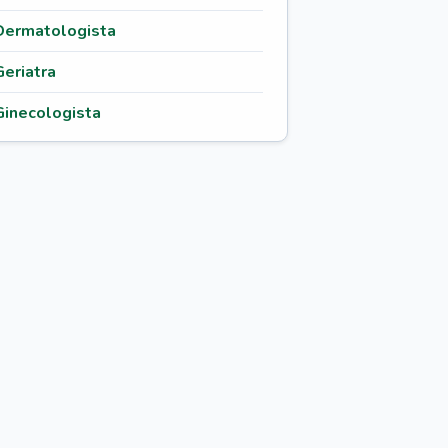
Dermatologista
Geriatra
Ginecologista