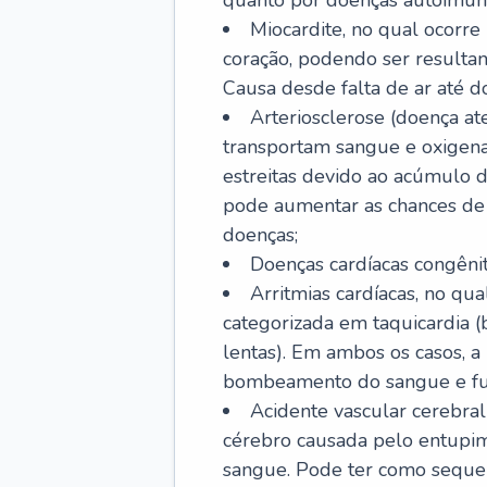
quanto por doenças autoimune
Miocardite, no qual ocorr
coração, podendo ser resultant
Causa desde falta de ar até do
Arteriosclerose (doença ate
transportam sangue e oxigena
estreitas devido ao acúmulo 
pode aumentar as chances de s
doenças;
Doenças cardíacas congênit
Arritmias cardíacas, no qua
categorizada em taquicardia (b
lentas). Em ambos os casos, 
bombeamento do sangue e fu
Acidente vascular cerebral
cérebro causada pelo entupim
sangue. Pode ter como sequel