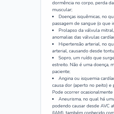
dormência no corpo, perda da 
muscular;
Doenças isquêmicas, no qua
passagem de sangue (o que inc
Prolapso da válvula mitra
anomalias das válvulas cardíac
Hipertensão arterial, no q
arterial, causando desde tontu
Sopro, um ruído que surg
estreito. Não é uma doença, m
paciente;
Angina ou isquemia cardía
causa dor (aperto no peito) e
Pode ocorrer ocasionalmente 
Aneurisma, no qual há uma
podendo causar desde AVC até
(IAM), também conhecido com