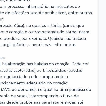
s, entre outros;
e um processo inflamatório no músculos do
e de infecções, uso de antibióticos, entre outros.
r;
rosclerótica), no qual as artérias (canais que
m o coração e outros sistemas do corpo) ficam
de gordura, por exemplo. Quando não tratada,
urgir infartos, aneurismas entre outras
as;
l há alteração nas batidas do coração. Pode ser
atidas aceleradas) ou bradicardias (batidas
a irregularidade pode comprometer o
ncionamento adequado do coração;
 (AVC ou derrame), no qual há uma paralisia do
ento de vasos, interrompendo o fluxo de
as desde problemas para falar e andar, até