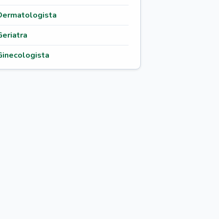
Dermatologista
Geriatra
Ginecologista