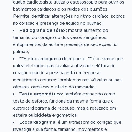
qual o cardiologista utiliza o estetoscópio para ouvir os
batimentos cardíacos e os ruídos dos pulmões.
Permite identificar alterações no ritmo cardíaco, sopros
no coração e presença de líquido no pulmão;
Radiografia de tórax:
mostra aumento do
tamanho do coração ou dos vasos sanguíneos,
entupimentos da aorta e presença de secreções no
pulmão;
**Eletrocardiograma de repouso: ** é o exame que
utiliza eletrodos para avaliar a atividade elétrica do
coração quando a pessoa está em repouso,
identificando arritmias, problemas nas válvulas ou nas
câmaras cardíacas e infarto do miocárdio;
Teste ergométrico:
também conhecido como
teste de esforço, funciona da mesma forma que o
eletrocardiograma de repouso, mas é realizado em
esteira ou bicicleta ergométrica;
Ecocardiograma:
é um ultrassom do coração que
investiga a sua forma, tamanho, movimentos e