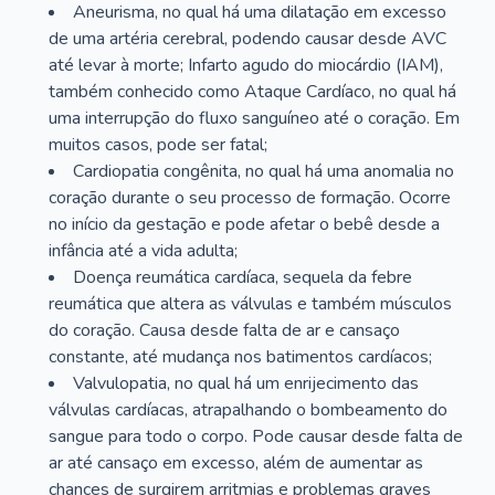
Aneurisma, no qual há uma dilatação em excesso
de uma artéria cerebral, podendo causar desde AVC
até levar à morte; Infarto agudo do miocárdio (IAM),
também conhecido como Ataque Cardíaco, no qual há
uma interrupção do fluxo sanguíneo até o coração. Em
muitos casos, pode ser fatal;
Cardiopatia congênita, no qual há uma anomalia no
coração durante o seu processo de formação. Ocorre
no início da gestação e pode afetar o bebê desde a
infância até a vida adulta;
Doença reumática cardíaca, sequela da febre
reumática que altera as válvulas e também músculos
do coração. Causa desde falta de ar e cansaço
constante, até mudança nos batimentos cardíacos;
Valvulopatia, no qual há um enrijecimento das
válvulas cardíacas, atrapalhando o bombeamento do
sangue para todo o corpo. Pode causar desde falta de
ar até cansaço em excesso, além de aumentar as
chances de surgirem arritmias e problemas graves