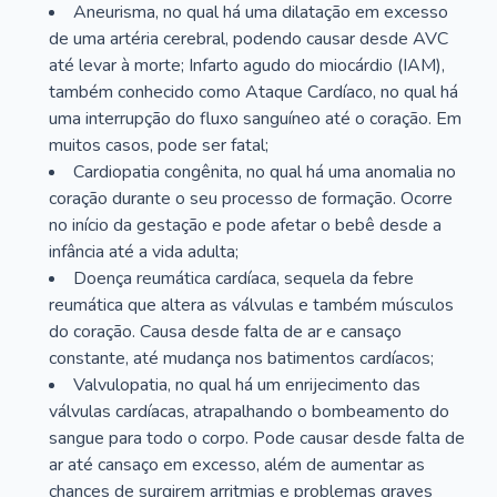
Aneurisma, no qual há uma dilatação em excesso
de uma artéria cerebral, podendo causar desde AVC
até levar à morte; Infarto agudo do miocárdio (IAM),
também conhecido como Ataque Cardíaco, no qual há
uma interrupção do fluxo sanguíneo até o coração. Em
muitos casos, pode ser fatal;
Cardiopatia congênita, no qual há uma anomalia no
coração durante o seu processo de formação. Ocorre
no início da gestação e pode afetar o bebê desde a
infância até a vida adulta;
Doença reumática cardíaca, sequela da febre
reumática que altera as válvulas e também músculos
do coração. Causa desde falta de ar e cansaço
constante, até mudança nos batimentos cardíacos;
Valvulopatia, no qual há um enrijecimento das
válvulas cardíacas, atrapalhando o bombeamento do
sangue para todo o corpo. Pode causar desde falta de
ar até cansaço em excesso, além de aumentar as
chances de surgirem arritmias e problemas graves