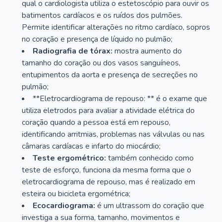
qual o cardiologista utiliza o estetoscópio para ouvir os
batimentos cardíacos e os ruídos dos pulmões.
Permite identificar alterações no ritmo cardíaco, sopros
no coração e presença de líquido no pulmão;
Radiografia de tórax:
mostra aumento do
tamanho do coração ou dos vasos sanguíneos,
entupimentos da aorta e presença de secreções no
pulmão;
**Eletrocardiograma de repouso: ** é o exame que
utiliza eletrodos para avaliar a atividade elétrica do
coração quando a pessoa está em repouso,
identificando arritmias, problemas nas válvulas ou nas
câmaras cardíacas e infarto do miocárdio;
Teste ergométrico:
também conhecido como
teste de esforço, funciona da mesma forma que o
eletrocardiograma de repouso, mas é realizado em
esteira ou bicicleta ergométrica;
Ecocardiograma:
é um ultrassom do coração que
investiga a sua forma, tamanho, movimentos e