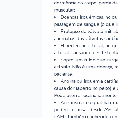
dormência no corpo, perda da 
muscular;
Doenças isquêmicas, no qua
passagem de sangue (o que inc
Prolapso da válvula mitra
anomalias das válvulas cardíac
Hipertensão arterial, no q
arterial, causando desde tontu
Sopro, um ruído que surg
estreito. Não é uma doença, m
paciente;
Angina ou isquemia cardía
causa dor (aperto no peito) e
Pode ocorrer ocasionalmente 
Aneurisma, no qual há uma
podendo causar desde AVC até
(IAM), também conhecido com