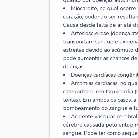
quanto por doenças autoimune
Miocardite, no qual ocorr
coração, podendo ser resultant
Causa desde falta de ar até do
Arteriosclerose (doença ate
transportam sangue e oxigena
estreitas devido ao acúmulo 
pode aumentar as chances de s
doenças;
Doenças cardíacas congênit
Arritmias cardíacas, no qua
categorizada em taquicardia (b
lentas). Em ambos os casos, 
bombeamento do sangue e fu
Acidente vascular cerebral
cérebro causada pelo entupim
sangue. Pode ter como sequel