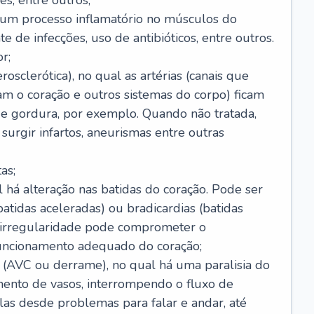
s, entre outros;
e um processo inflamatório no músculos do
e de infecções, uso de antibióticos, entre outros.
r;
rosclerótica), no qual as artérias (canais que
m o coração e outros sistemas do corpo) ficam
de gordura, por exemplo. Quando não tratada,
urgir infartos, aneurismas entre outras
as;
l há alteração nas batidas do coração. Pode ser
atidas aceleradas) ou bradicardias (batidas
a irregularidade pode comprometer o
ncionamento adequado do coração;
 (AVC ou derrame), no qual há uma paralisia do
ento de vasos, interrompendo o fluxo de
as desde problemas para falar e andar, até