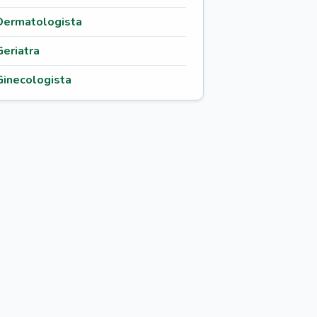
Dermatologista
Geriatra
Ginecologista