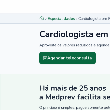
Menu lateral
Menu lateral
Especialidades
Cardiologista em P
Cardiologista em
Aproveite os valores reduzidos e agende 
Agendar teleconsulta
Há mais de 25 anos
a Medprev facilita s
O princípio é simples: pague somente pelo