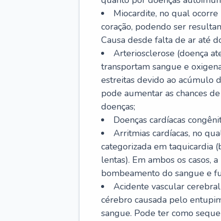
quanto por doenças autoimune
Miocardite, no qual ocorr
coração, podendo ser resultant
Causa desde falta de ar até do
Arteriosclerose (doença ate
transportam sangue e oxigena
estreitas devido ao acúmulo 
pode aumentar as chances de s
doenças;
Doenças cardíacas congênit
Arritmias cardíacas, no qua
categorizada em taquicardia (b
lentas). Em ambos os casos, 
bombeamento do sangue e fu
Acidente vascular cerebral
cérebro causada pelo entupim
sangue. Pode ter como sequel