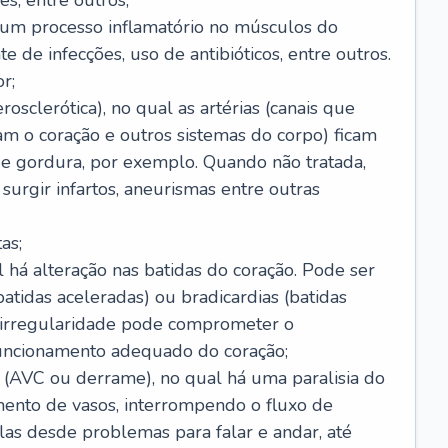
s, entre outros;
e um processo inflamatório no músculos do
e de infecções, uso de antibióticos, entre outros.
r;
rosclerótica), no qual as artérias (canais que
m o coração e outros sistemas do corpo) ficam
de gordura, por exemplo. Quando não tratada,
urgir infartos, aneurismas entre outras
as;
l há alteração nas batidas do coração. Pode ser
atidas aceleradas) ou bradicardias (batidas
a irregularidade pode comprometer o
ncionamento adequado do coração;
 (AVC ou derrame), no qual há uma paralisia do
ento de vasos, interrompendo o fluxo de
as desde problemas para falar e andar, até