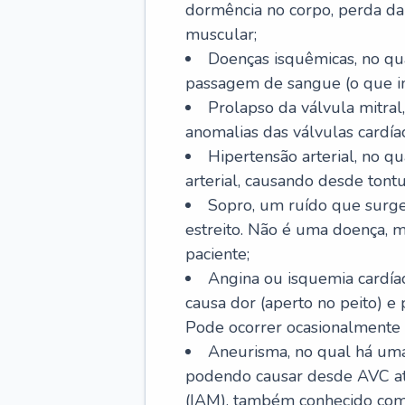
dormência no corpo, perda da 
muscular;
Doenças isquêmicas, no qua
passagem de sangue (o que inc
Prolapso da válvula mitra
anomalias das válvulas cardíac
Hipertensão arterial, no q
arterial, causando desde tontu
Sopro, um ruído que surg
estreito. Não é uma doença, m
paciente;
Angina ou isquemia cardía
causa dor (aperto no peito) e
Pode ocorrer ocasionalmente 
Aneurisma, no qual há uma
podendo causar desde AVC até
(IAM), também conhecido com