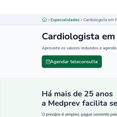
Menu lateral
Menu lateral
Especialidades
Cardiologista em P
Cardiologista em
Aproveite os valores reduzidos e agende 
Agendar teleconsulta
Há mais de 25 anos
a Medprev facilita s
O princípio é simples: pague somente pelo