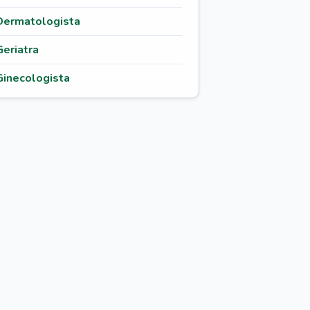
Dermatologista
Geriatra
Ginecologista