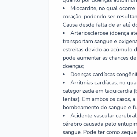
quanto por doenças autoimune
Miocardite, no qual ocorr
coração, podendo ser resultant
Causa desde falta de ar até do
Arteriosclerose (doença ate
transportam sangue e oxigena
estreitas devido ao acúmulo 
pode aumentar as chances de s
doenças;
Doenças cardíacas congênit
Arritmias cardíacas, no qua
categorizada em taquicardia (b
lentas). Em ambos os casos, 
bombeamento do sangue e fu
Acidente vascular cerebral
cérebro causada pelo entupim
sangue. Pode ter como sequel