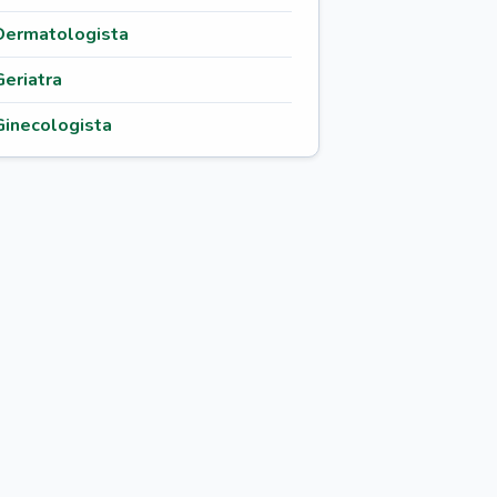
Dermatologista
Geriatra
Ginecologista