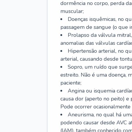
dormência no corpo, perda da 
muscular;
Doenças isquêmicas, no qua
passagem de sangue (o que inc
Prolapso da válvula mitra
anomalias das válvulas cardíac
Hipertensão arterial, no q
arterial, causando desde tontu
Sopro, um ruído que surg
estreito. Não é uma doença, m
paciente;
Angina ou isquemia cardía
causa dor (aperto no peito) e
Pode ocorrer ocasionalmente 
Aneurisma, no qual há uma
podendo causar desde AVC até
(IAM), também conhecido com