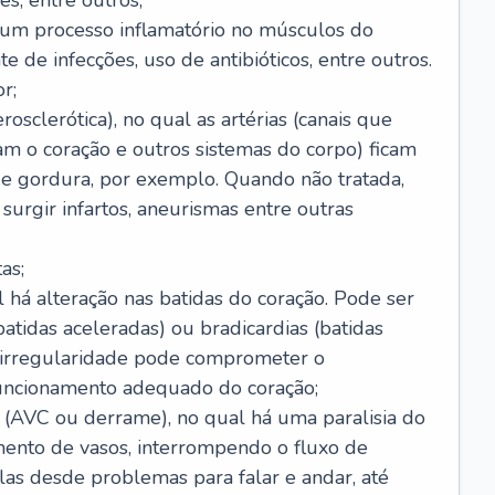
s, entre outros;
e um processo inflamatório no músculos do
e de infecções, uso de antibióticos, entre outros.
r;
rosclerótica), no qual as artérias (canais que
m o coração e outros sistemas do corpo) ficam
de gordura, por exemplo. Quando não tratada,
urgir infartos, aneurismas entre outras
as;
l há alteração nas batidas do coração. Pode ser
atidas aceleradas) ou bradicardias (batidas
a irregularidade pode comprometer o
ncionamento adequado do coração;
 (AVC ou derrame), no qual há uma paralisia do
ento de vasos, interrompendo o fluxo de
as desde problemas para falar e andar, até