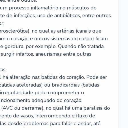
s, entre outros;
e um processo inflamatório no músculos do
e de infecções, uso de antibióticos, entre outros.
r;
rosclerótica), no qual as artérias (canais que
m o coração e outros sistemas do corpo) ficam
de gordura, por exemplo. Quando não tratada,
urgir infartos, aneurismas entre outras
as;
l há alteração nas batidas do coração. Pode ser
atidas aceleradas) ou bradicardias (batidas
a irregularidade pode comprometer o
ncionamento adequado do coração;
 (AVC ou derrame), no qual há uma paralisia do
ento de vasos, interrompendo o fluxo de
as desde problemas para falar e andar, até