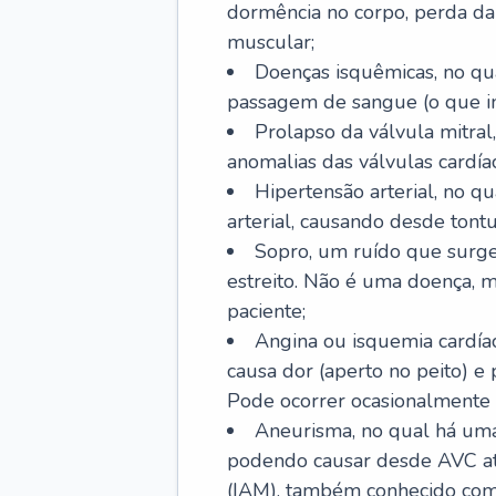
dormência no corpo, perda da 
muscular;
Doenças isquêmicas, no qua
passagem de sangue (o que inc
Prolapso da válvula mitra
anomalias das válvulas cardíac
Hipertensão arterial, no q
arterial, causando desde tontu
Sopro, um ruído que surg
estreito. Não é uma doença, m
paciente;
Angina ou isquemia cardía
causa dor (aperto no peito) e
Pode ocorrer ocasionalmente 
Aneurisma, no qual há uma
podendo causar desde AVC até
(IAM), também conhecido com