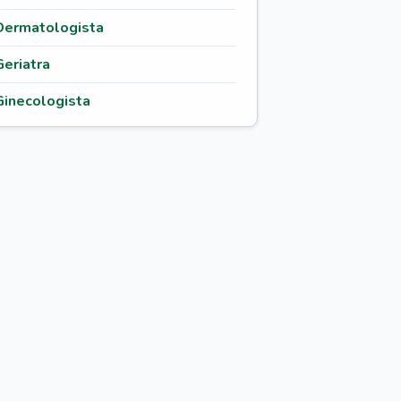
Dermatologista
Geriatra
Ginecologista