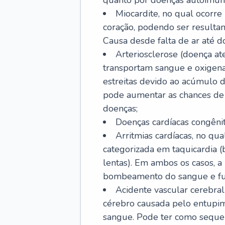
quanto por doenças autoimune
Miocardite, no qual ocorr
coração, podendo ser resultant
Causa desde falta de ar até do
Arteriosclerose (doença ate
transportam sangue e oxigena
estreitas devido ao acúmulo 
pode aumentar as chances de s
doenças;
Doenças cardíacas congênit
Arritmias cardíacas, no qua
categorizada em taquicardia (b
lentas). Em ambos os casos, 
bombeamento do sangue e fu
Acidente vascular cerebral
cérebro causada pelo entupim
sangue. Pode ter como sequel